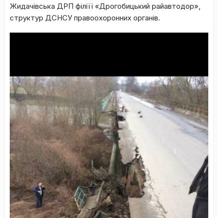
Жидачівська ДРП філіїї «Дрогобицький райавтодор»,
структур ДСНСУ правоохоронних органів.