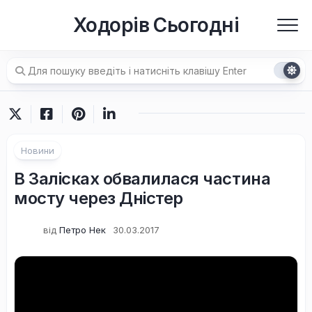
Перейти
Ходорів Сьогодні
до
вмісту
Новини
В Залісках обвалилася частина
мосту через Дністер
від
Петро Нек
30.03.2017