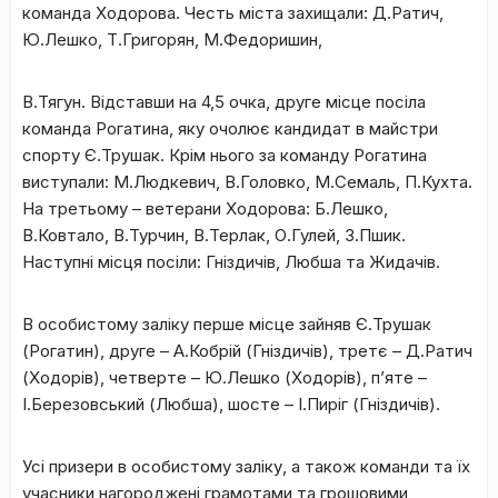
команда Ходорова. Честь міста захищали: Д.Ратич,
Ю.Лешко, Т.Григорян, М.Федоришин,
В.Тягун. Відставши на 4,5 очка, друге місце посіла
команда Рогатина, яку очолює кандидат в майстри
спорту Є.Трушак. Крім нього за команду Рогатина
виступали: М.Людкевич, В.Головко, М.Семаль, П.Кухта.
На третьому – ветерани Ходорова: Б.Лешко,
В.Ковтало, В.Турчин, В.Терлак, О.Гулей, З.Пшик.
Наступні місця посіли: Гніздичів, Любша та Жидачів.
В особистому заліку перше місце зайняв Є.Трушак
(Рогатин), друге – А.Кобрій (Гніздичів), третє – Д.Ратич
(Ходорів), четверте – Ю.Лешко (Ходорів), п’яте –
І.Березовський (Любша), шосте – І.Пиріг (Гніздичів).
Усі призери в особистому заліку, а також команди та їх
учасники нагороджені грамотами та грошовими