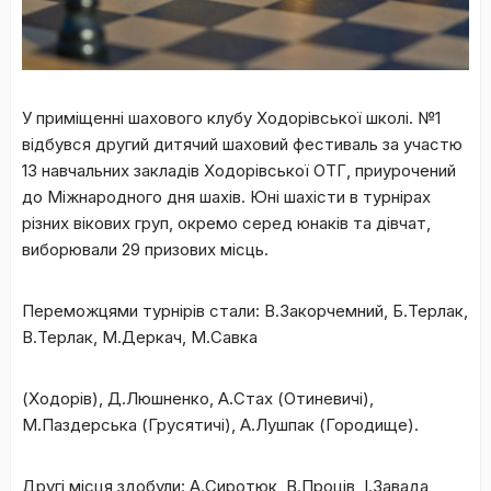
У приміщенні шахового клубу Ходорівської школі. №1
відбувся другий дитячий шаховий фестиваль за участю
13 навчальних закладів Ходорівської ОТГ, приурочений
до Міжнародного дня шахів. Юні шахісти в турнірах
різних вікових груп, окремо серед юнаків та дівчат,
виборювали 29 призових місць.
Переможцями турнірів стали: В.Закорчемний, Б.Терлак,
В.Терлак, М.Деркач, М.Савка
(Ходорів), Д.Люшненко, А.Стах (Отиневичі),
М.Паздерська (Грусятичі), А.Лушпак (Городище).
Другі місця здобули: А.Сиротюк, В.Проців, І.Завада