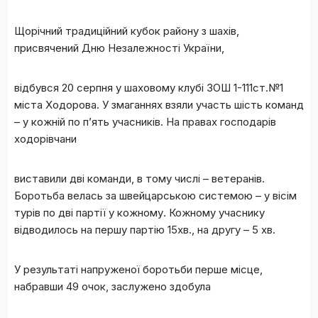
Щорічний традиційний кубок району з шахів,
присвячений Дню Незалежності України,
відбувся 20 серпня у шаховому клубі ЗОШ 1-111ст.№1
міста Ходорова. У змаганнях взяли участь шість команд
– у кожній по п’ять учасників. На правах господарів
ходорівчани
виставили дві команди, в тому числі – ветеранів.
Боротьба велась за швейцарською системою – у вісім
турів по дві партії у кожному. Кожному учаснику
відводилось на першу партію 15хв., на другу – 5 хв.
У результаті напруженої боротьби перше місце,
набравши 49 очок, заслужено здобула