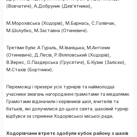
(Вовчатичі), А.Добруник (Дев’ятники),
М.Морохівська (Ходорів), М.Барнась, С.Голівчак,
М.Шолубко, М.Заставна (Отиневичі).
Третіми були: А Гураль, М.Іваніцька, М.Антоник
(Отиневичі), Д.Лесів, Р.Філіповський (Ходорів),
В.Верес, О.Паздерська (Грусятичі), Б.Кузик (Заліски),
М.Стахів (Бортники).
Переможці і призери усіх турнірів та наймолодші
учасники змагань нагороджені грамотами та медалями.
Грамотами відзначили і керівників шкіл, вчителів та
батьків, які долучилися до цього свята. шаховий турнір
відбувся за сприяння Ходорівської міської ради.
Ходорівчани втретє здобули кубок району з шахів