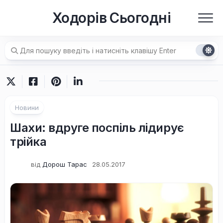
Перейти
Ходорів Сьогодні
до
вмісту
Новини
Шахи: вдруге поспіль лідирує
трійка
від
Дорош Тарас
28.05.2017