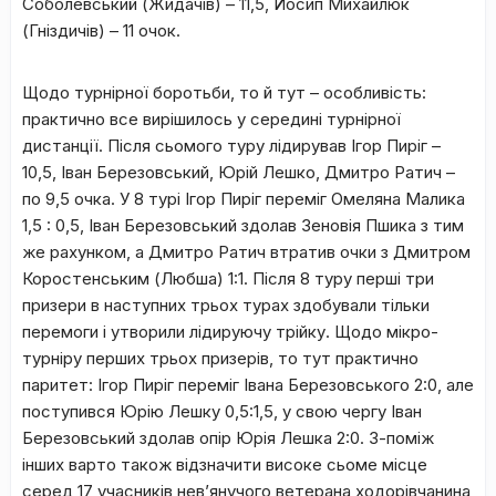
Соболевський (Жидачів) – 11,5, Йосип Михайлюк
(Гніздичів) – 11 очок.
Щодо турнірної боротьби, то й тут – особливість:
практично все вирішилось у середині турнірної
дистанції. Після сьомого туру лідирував Ігор Пиріг –
10,5, Іван Березовський, Юрій Лешко, Дмитро Ратич –
по 9,5 очка. У 8 турі Ігор Пиріг переміг Омеляна Малика
1,5 : 0,5, Іван Березовський здолав Зеновія Пшика з тим
же рахунком, а Дмитро Ратич втратив очки з Дмитром
Коростенським (Любша) 1:1. Після 8 туру перші три
призери в наступних трьох турах здобували тільки
перемоги і утворили лідируючу трійку. Щодо мікро-
турніру перших трьох призерів, то тут практично
паритет: Ігор Пиріг переміг Івана Березовського 2:0, але
поступився Юрію Лешку 0,5:1,5, у свою чергу Іван
Березовський здолав опір Юрія Лешка 2:0. З-поміж
інших варто також відзначити високе сьоме місце
серед 17 учасників нев’янучого ветерана ходорівчанина