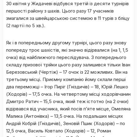
30 квітня у Жидачеві відбувся третій із десяти турнірів
першості району з шахів. Цього разу 17 учасників
змагалися за швейцарською системою в 11 турів з бліцу
(2 партії по 5 хв.).
Як і в попередньому другому турнірі, цього разу знову
попереду троє шахістів, які значно відірвалися (на 1, 1,5
очка) від найближчого переслідувача. З попереднього
складу призової трійки цього разу залишився тільки Іван
Березовський (Чертіж) – 17 очок із 22 можливих. Він на
третьому місці. Приємну компанію йому склали перші
два переможці – Ігор Пиріг (Гніздичів) – 18, Юрій Лешко
(Ходорів) – 17,5 очка. На четвертому місці ходорівчанин
Дмитро Ратич – 15,5 очка, який теж істотно (на 2 очки)
відірвався від учасника, який посів п’яте місце, Омеляна
Малика (Антонівка) – 13,5 очка. На подальших місцях
Андрій Кобрій (Гніздичів), Зеновій Пшик (Ходорів) – по
12,5 очка, Василь Ковтало (Ходорів) – 12, Роман