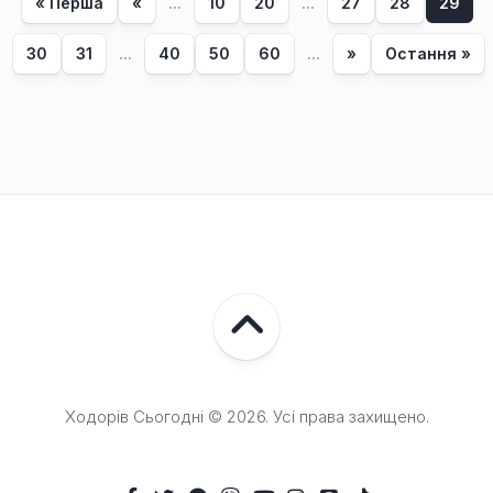
« Перша
«
...
10
20
...
27
28
29
30
31
...
40
50
60
...
»
Остання »
Ходорів Сьогодні © 2026. Усі права захищено.