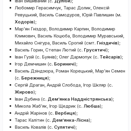
Іван Вишиваний (с.
Дуліби
);
Любомир Герасимчук, Тарас Долик, Олексій
Ревуцький, Василь Самодуров, Юрій Павлишин (м.
Ходорів
);
Мар’ян Гніздор, Володимир Карпин, Володимир
Климович, Василь Коцюба, Володимир Муравський,
Михайло Снігура, Василь Срогий (смт.
Гніздичів
);
Василь Горин, Степан Лютий (с.
Грусятичі
);
Іван Гузій (с. Буянів); Олег Дармопук (с.
Тейсарів
);
Ігор Демчишин (с.
Бориничі
);
Василь Дзіндзюра, Роман Корецький, Мар’ян Семен
(с.
Бережниця
);
Сергій Драган, Андрій Слобода, Ігор Шкляр (с.
Жирово
);
Іван Дубина (с.
Дем’янка Наддністрянська
);
Микола Жаб’як, Ігор Щедрик (с.
Любша
);
Андрій Жарінов (с.
Вербиця
);
Тарас Калітин (с.
Дем’янка-Лісна
);
Василь Ковалів (с.
Сулятичі
);