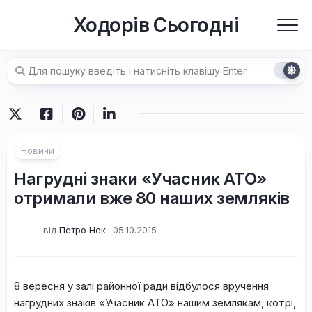
Перейти
Ходорів Сьогодні
до
вмісту
Новини
Нагрудні знаки «Учасник АТО»
отримали вже 80 наших земляків
від
Петро Нек
05.10.2015
8 вересня у залі районної ради відбулося вручення
нагрудних знаків «Учасник АТО» нашим землякам, котрі,