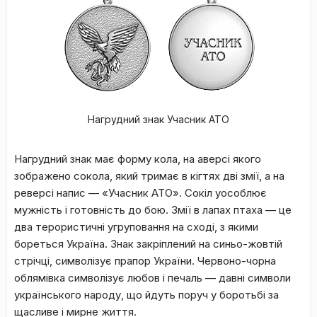
Нагрудний знак Учасник АТО
Нагрудний знак має форму кола, на аверсі якого
зображено сокола, який тримає в кігтях дві змії, а на
реверсі напис — «Учасник АТО». Сокіл уособлює
мужність і готовність до бою. Змії в лапах птаха — це
два терористичні угруповання на сході, з якими
бореться Україна. Знак закріплений на синьо-жовтій
стрічці, символізує прапор України. Червоно-чорна
облямівка символізує любов і печаль — давні символи
українського народу, що йдуть поруч у боротьбі за
щасливе і мирне життя.