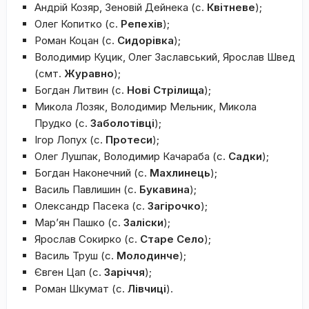
Андрій Козяр, Зеновій Дейнека (с.
Квітневе
);
Олег Копитко (с.
Репехів
);
Роман Коцан (с.
Сидорівка
);
Володимир Куцик, Олег Заславський, Ярослав Швед
(смт.
Журавно
);
Богдан Литвин (с.
Нові Стрілища
);
Микола Лозяк, Володимир Мельник, Микола
Прудко (с.
Заболотівці
);
Ігор Лопух (с.
Протеси
);
Олег Лушпак, Володимир Качараба (с.
Садки
);
Богдан Наконечний (с.
Махлинець
);
Василь Павлишин (с.
Букавина
);
Олександр Пасека (с.
Загірочко
);
Мар’ян Пашко (с.
Заліски
);
Ярослав Сокирко (с.
Старе Село
);
Василь Труш (с.
Молодинче
);
Євген Цап (с.
Заріччя
);
Роман Шкумат (с.
Лівчиці
).