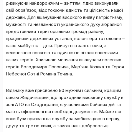
ризикуючи найдорожчим – життям, гідно виконували
свій обов’язок, відстоюючи єдність та цілісність нашої
держави. Для вшанування високого вияву патріотизму,
мужності та незламності українського духу зібралися
представники територіальних громад району,
працівники державних установ, волонтери та головне –
наше майбутнє – діти. Присутні в залі стоячи, з
величезною повагою та вдячністю вітали оплесками
наших героїв. Хвилиною мовчання вшанували полеглих
героїв Володимира Поповича, Мар’яна Козака та Героя
Небесної Сотні Романа Точина.
Відзнаку вже присвоєно 80 мужнім і сильним, кращим
синам Жидачівщини, що проходили військову службу в
зоні АТО на Сході країни, є учасниками бойових дій та
мають оформлені всі необхідні документи. Майже всі
вони були призвані на службу за мобілізацією в першу,
другу та третю хвилі, а також наші добровольці.