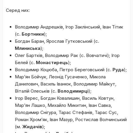
Серед них:
Володимир Андрешків, Ігор Заклінський, Іван Тітик
(с.
Бортники
);
Богдан Баран, Ярослав Гутковський (с.
Млиниська
);
Олег Бартків, Володимир Рак (с. Вовчатичі); Ігор
Белей (с.
Монастирець
);
Володимир Коцюба, Петро Береговський (с.
Руда
);
Мар’ян Бойчук, Леонід Гусаченко, Микола
Данилович, Василь Іванюк, Володимир Майкут,
Віталій Олеськів (с.
Володимирці
);
Ігор Верес, Богдан Ковалишин, Василь Ковтун,
Мар’ян Лашко, Михайло Микитин, Іван Савка,
Володимир Снігура, Тарас Стефанів, Тарас Сус,
Роман Хром’як, Іван Мазур, Ростислав Волчинський
(м.
Жидачів
);