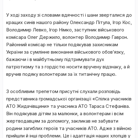
У ході заходу зі словами вдячності і шани зверталися до
кращих синів нашого району Олександр Пітула, Ігор Кос,
Володимир Левко, Ігор Німко, заступник військового
комісара Олег Держило, волонтер Володимир Гаврон.
Районний комісар не тільки подякував захисникам
України за сумлінне виконання військового обов’язку,
бажаючи і в майбутньому підтримувати дух
патріотизму та з гордістю носити вручену відзнаку, а й
вручив подяку волонтерам за їх титанічну працю.
З особливим трепетом присутні слухали розповідь
представника громадської організації «Спілка учасників
АТО Жидачівщини» та учасника АТО Тараса Стефаніва.
Він подякував дітям за малюнки, а волонтерам і всім
жертводавцям за допомогу, закликав не забувати
родини загиблих героїв та учасників АТО. Адже з війною
прийшли й інші проблеми. Це і адаптація наших хлопців у