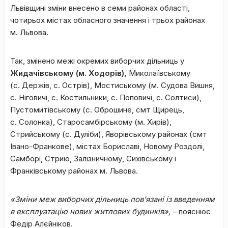
Львівщині зміни внесено в семи районах області,
чотирьох містах обласного значення і трьох районах
м. Львова.
Так, змінено межі окремих виборчих дільниць у
Жидачівському (м.
Ходорів),
Миколаївському
(с. Держів, с. Острів), Мостиському (м. Судова Вишня,
с. Ніговичі, с. Костильники, с. Поповичі, с. Солтиси),
Пустомитівському (с. Оброшине, смт Щирець,
с. Солонка), Старосамбірському (м. Хирів),
Стрийському (с. Дуліби), Яворівському районах (смт
Івано-Франкове), містах Бориславі, Новому Роздолі,
Самборі, Стрию, Залізничному, Сихівському і
Франківському районах м. Львова.
«Зміни меж виборчих дільниць пов’язані із введенням
в експлуатацію нових житлових будинків»,
– пояснює
Федір Алєйніков.