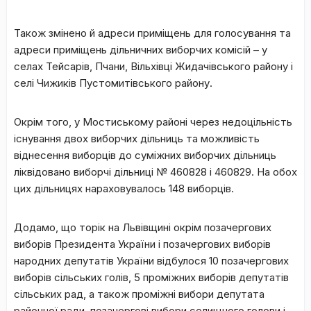
Також змінено й адреси приміщень для голосування та
адреси приміщень дільничних виборчих комісій – у
селах Тейсарів, Пчани, Вільхівці Жидачівського району і
селі Чижиків Пустомитівського району.
Окрім того, у Мостиському районі через недоцільність
існування двох виборчих дільниць та можливість
віднесення виборців до суміжних виборчих дільниць
ліквідовано виборчі дільниці № 460828 і 460829. На обох
цих дільницях нараховувалось 148 виборців.
Додамо, що торік на Львівщині окрім позачергових
виборів Президента України і позачергових виборів
народних депутатів України відбулося 10 позачергових
виборів сільських голів, 5 проміжних виборів депутатів
сільських рад, а також проміжні вибори депутата
районної ради, позачергові вибори селищного голови і