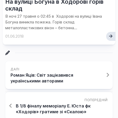
На вулиці Богуна в Ходорові горів
склад
В ночі 27 травня о 02:45 в Ходорові на вулиці Івана
Богуна виникла пожежа. Горів склад
металопластикових вікон – бетонна...
01.06.2018
ДАЛІ
Роман Яців: Світ зацікавився
українськими авторами
ПОПЕРЕДНІЙ
В 1/8 фіналу меморіалу Е. Юста фк
«Ходорів» гратиме зі «Скалою»