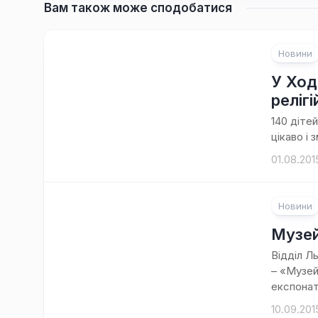
Вам також може сподобатися
Новини
У Ход
реліг
140 діте
цікаво і 
01.08.201
Новини
Музей
Відділ Л
– «Музей
експонат
10.09.201