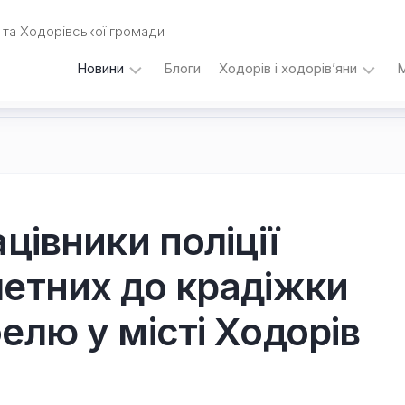
та Ходорівської громади
Новини
Блоги
Ходорів і ходорів’яни
М
Вибори
…
під
кутом
зору
Любомира
Калинця
цівники поліції
Дати,
етних до крадіжки
події,
персоналії
/
елю у місті Ходорів
Думки
з
приводу…
Уродженці