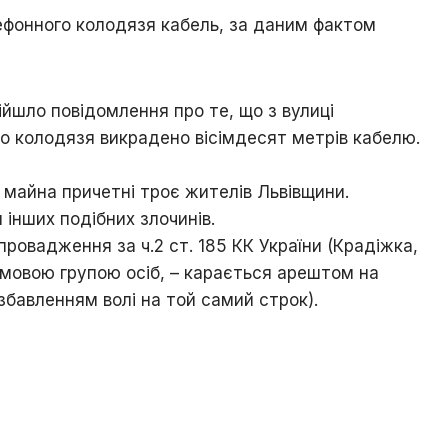
Ходорова
лефонного колодязя кабель, за даним фактом
/
Їхня
доля
пов’язана
ійшло повідомлення про те, що з вулиці
з
містом
ого колодязя викрадено вісімдесят метрів кабелю.
Хто
є
 майна причетні троє жителів Львівщини.
хто
 інших подібних злочинів.
/
ровадження за ч.2 ст. 185 КК України (Крадіжка,
Ходорівський
слід
мовою групою осіб, – карається арештом на
збавленням волі на той самий строк).
Доля
заробітчанська
/
Зустрічі
даровані
долею
Люби