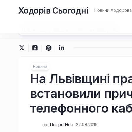
Перейти
Ходорів Сьогодні
до
Новини Ходорова 
вмісту
Новини
На Львівщині пра
встановили прич
телефонного каб
від
Петро Нек
22.08.2016