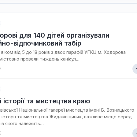
орові для 140 дітей організували
ійно-відпочинковий табір
й віком від 5 до 18 років з двох парафій УГКЦ м. Ходорова
змістовно провели тиждень канікул...
5
 історії та мистецтва краю
ьвівської Національної галереї мистецтв імені Б. Возницького
 історії та мистецтва Жидачівщини», важливе місце серед
ів якого належить...
5