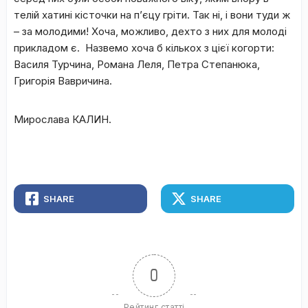
телій хатині кісточки на п’єцу гріти. Так ні, і вони туди ж
– за молодими! Хоча, можливо, дехто з них для молоді
прикладом є. Назвемо хоча б кількох з цієї когорти:
Василя Турчина, Романа Леля, Петра Степанюка,
Григорія Вавричина.
Мирослава КАЛИН.
SHARE
SHARE
0
Рейтинг статті