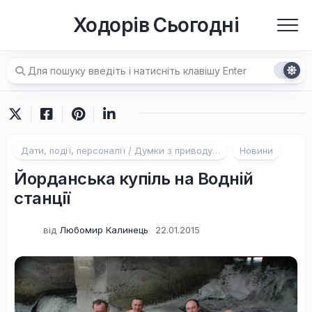
Перейти
Ходорів Сьогодні
до
вмісту
Дати, події, персоналії / Думки з приводу…
Новини
Йорданська купіль на Водній
станції
від
Любомир Калинець
22.01.2015