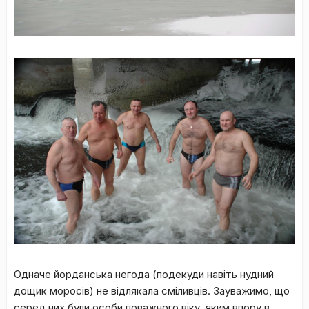
Одначе йорданська негода (подекуди навіть нудний
дощик моросів) не відлякала сміливців. Зауважимо, що
серед них були особи поважного віку, яким впору в