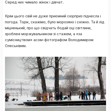
Серед них чимало жінок і дівчат.
Крім цього свій не дуже приємний сюрприз піднесла і
погода. Торік, скажімо, було морозяно і сніжно. Та й лід
міцненький, про що свідчать бодай оці світлини,
зроблені моржувальником зі стажем, а «за
сумісництвом» асом-фотографом Володимиром
Олеськівим.