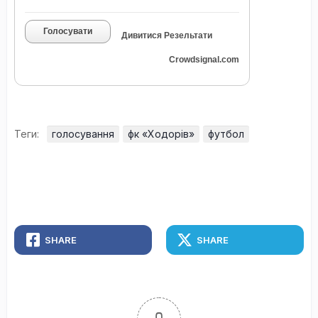
Голосувати
Дивитися Резельтати
Crowdsignal.com
Теги:
голосування
фк «Ходорів»
футбол
SHARE
SHARE