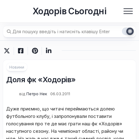
Перейти
Ходорів Сьогодні
до
вмісту
Новини
Доля фк «Ходорів»
від
Петро Нек
06.03.2011
Дуже приємно, що читачі переймаються долею
футбольного клубу, і запропонували поставити
голосування про те де має грати наш фк «Ходорів»
наступного сезону. На чемпіонат області, району чи
ніде. На жаль в нас вже є такий сумний досвід, коли