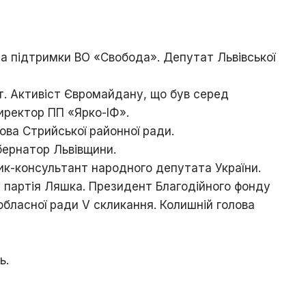
Ходорова
/
Їхня
доля
за підтримки ВО «Свобода». Депутат Львівської
пов’язана
з
містом
. Активіст Євромайдану, що був серед
иректор ПП «Ярко-ІФ».
Хто
є
ова Стрийської районної ради.
хто
бернатор Львівщини.
/
ик-консультант народного депутата України.
Ходорівський
слід
 партія Ляшка. Президент Благодійного фонду
обласної ради V скликання. Колишній голова
Доля
заробітчанська
/
Зустрічі
ь.
даровані
долею
Люби