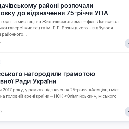
ачівському районі розпочали
товку до відзначення 75-річчя УПА
сторії та мистецтва Жидачівської землі – філії Львівської
ьної галереї мистецтв ім. Б.Г. Возницького – відбулося
 районного...
7
ського нагородили грамотою
вної Ради України
 2017 року, у рамках відзначення 25-річчя «Асоціації міст
 на головній арені країни – НСК «Олімпійський», міського
17