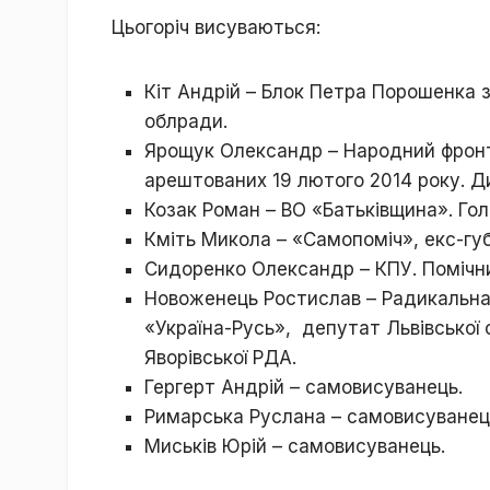
Цьогоріч висуваються:
Кіт Андрій – Блок Петра Порошенка 
облради.
Ярощук Олександр – Народний фронт
арештованих 19 лютого 2014 року. Д
Козак Роман – ВО «Батьківщина». Гол
Кміть Микола – «Самопоміч», екс-гу
Сидоренко Олександр – КПУ. Помічн
Новоженець Ростислав – Радикальна
«Україна-Русь», депутат Львівської 
Яворівської РДА.
Гергерт Андрій – самовисуванець.
Римарська Руслана – самовисуванец
Миськів Юрій – самовисуванець.