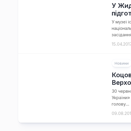
У Жид
підго
У музеї і
націонал
засідання
15.04.201
Новини
Коцов
Верхо
30 червня
України»
голову...
09.08.20