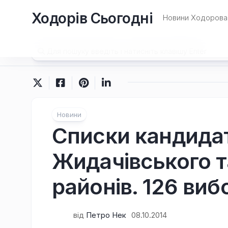
Перейти
Ходорів Сьогодні
до
Новини Ходорова 
вмісту
Новини
Cписки кандидат
Жидачівського т
районів. 126 виб
від
Петро Нек
08.10.2014