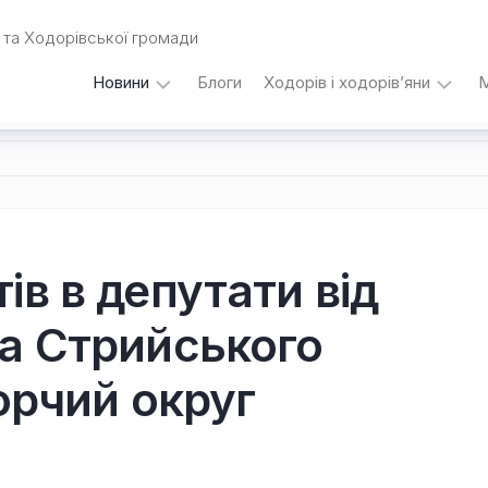
та Ходорівської громади
Новини
Блоги
Ходорів і ходорів’яни
М
Вибори
…
під
кутом
зору
Любомира
Калинця
ів в депутати від
Дати,
а Стрийського
події,
персоналії
/
орчий округ
Думки
з
приводу…
Уродженці