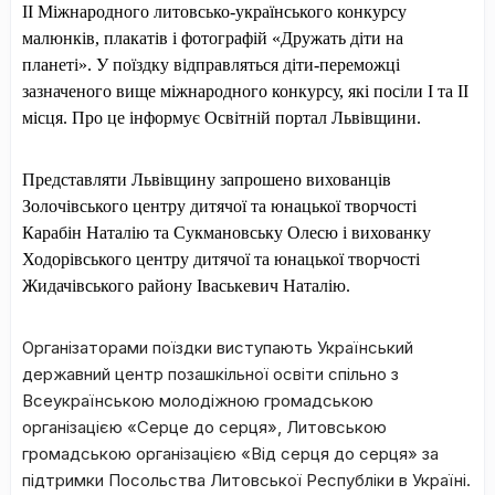
ІІ
Міжнародного литовсько-україн
ського конкурсу
малюнків, плакатів і фотографій «Дружать діти на
планеті». У поїздку відправляться діти-переможці
зазначеного вище міжнародного конкурсу, які посіли І та ІІ
місця. Про це інформує Освітній портал Львівщини
.
Представляти Львівщину запрошено вихованців
Золочівського центру дитячої та юнацької творчості
Карабін Наталію та Сукмановську Олесю і
вихованку
Ходорівського центру дитячої та юнацької творчості
Жидачівського району Іваськевич Наталію
.
Організаторами поїздки виступають Український
державний центр позашкільної освіти спільно з
Всеукраїнською молодіжною громадською
організацією «Серце до серця», Литовською
громадською організацією «Від серця до серця» за
підтримки Посольства Литовської Республіки в Україні.