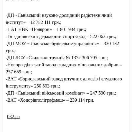
-ДП «Львівський науково-дослідни
й радіотехнічний
інститут» – 12 782 111 грн.;
-ПАТ НВК «Полярон» – 1 801 934 грн.;
-Гніздичівський державний спиртзавод – 522 063 грн.;
-ДП МОУ « Львівське будівельне управління» – 330 132
грн.;
-ДП ЛСУ «Стальконструкці
я № 137» 306 795 грн.;
-Новороздільськи
й завод складних мінеральних добрив –
257 659 грн.;
-ВАТ «Бориславський завод штучних алмазів і алмазного
інструменту» 250 503 грн.;
-ДП «Львівський військовий комбінат» – 247 500 грн.;
-ВАТ «Ходорівполіграф
маш» – 239 114 грн.
032.ua