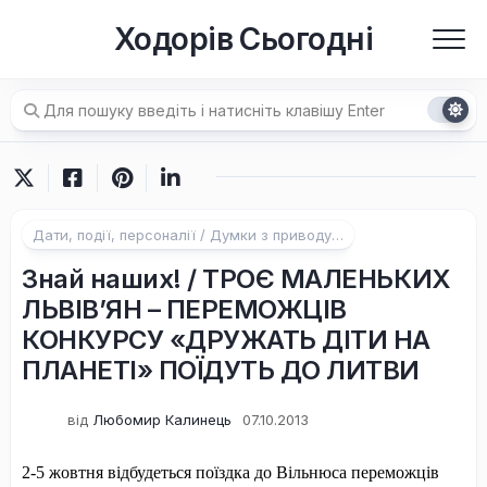
Перейти
Ходорів Сьогодні
до
вмісту
Дати, події, персоналії / Думки з приводу…
Знай наших! / ТРОЄ МАЛЕНЬКИХ
ЛЬВІВ’ЯН – ПЕРЕМОЖЦІВ
КОНКУРСУ «ДРУЖАТЬ ДІТИ НА
ПЛАНЕТІ» ПОЇДУТЬ ДО ЛИТВИ
від
Любомир Калинець
07.10.2013
2-5 жовтня відбудеться поїздка до Вільнюса переможців