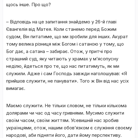
щось інше. Про що?
– Відповідь на це запитання знайдемо у 26-й главі
Євангелія від Матея. Коли станемо перед Божим
судом, Він питатиме, що ми зробили для інших. Акурат
тому велика різниця між Богом і сатаною у тому, що
Бог дає, а сатана – забирає. Отож, у притчі про
страшний суд, яку читають у храмах у м’ясопусну
неділю, йдеться про те, що нас питатимуть, як ми
служили. Адже і сам Господь завжди наголошував: «Я
прийшов служити, не панувати». Того ж Він від нас усіх
вимагає.
Маємо служити. Не тільки словом, не тільки кількома
долярами чи час од часу гривнями. Мусимо служити
своїм часом, своїм життям. Усевишній нас зробив
українцями, отож, нашим обов’язком є служіння своєму
народові, аби підняти його, дати йому перспективу.