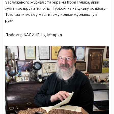
Заслуженого журналіста України Ігоря Гулика, який
зумів «розкрутити» отця Турконяка на цікаву розмову.
Тож карти моєму маститому колезі-журналісту в
руки…
Любомир КАЛИНЕЦЬ, Мадрид.