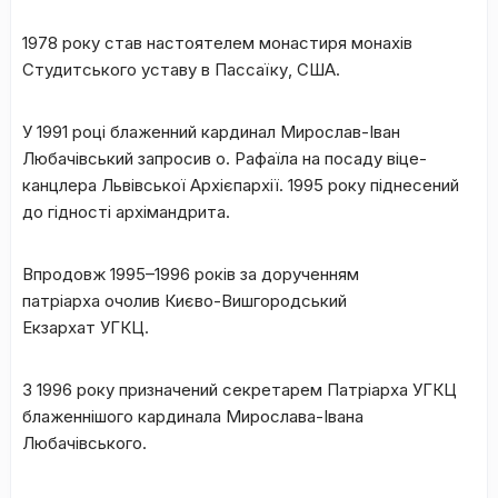
1978 року став настоятелем монастиря монахів
Студитського уставу в Пассаїку, США.
У 1991 році блаженний кардинал Мирослав-Іван
Любачівський запросив о. Рафаїла на посаду віце-
канцлера Львівської Архієпархії. 1995 року піднесений
до гідності архімандрита.
Впродовж 1995–1996 років за дорученням
патріарха очолив Києво-Вишгородський
Екзархат УГКЦ.
З 1996 року призначений секретарем Патріарха УГКЦ
блаженнішого кардинала Мирослава-Івана
Любачівського.