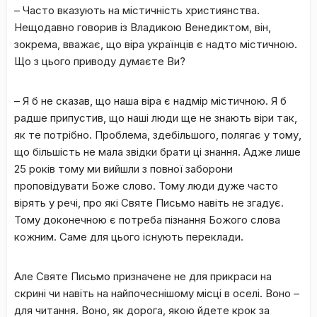
– Часто вказують на містичність християнства.
Нещодавно говорив із Владикою Венедиктом, він,
зокрема, вважає, що віра українців є надто містичною.
Що з цього приводу думаєте Ви?
– Я б не сказав, що наша віра є надмір містичною. Я б
радше припустив, що наші люди ще не знають віри так,
як те потрібно. Проблема, здебільшого, полягає у тому,
що більшість не мала звідки брати ці знання. Адже лише
25 років тому ми вийшли з повної заборони
проповідувати Боже слово. Тому люди дуже часто
вірять у речі, про які Святе Письмо навіть не згадує.
Тому доконечною є потреба пізнання Божого слова
кожним. Саме для цього існують переклади.
Але Святе Письмо призначене не для прикраси на
скрині чи навіть на найпочеснішому місці в оселі. Воно –
для читання. Воно, як дорога, якою йдете крок за