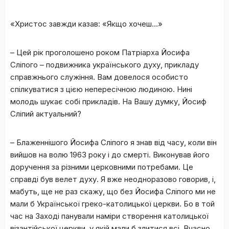
«Христос завжди казав: «Якщо хочеш…»
– Цей рік проголошено роком Патріарха Йосифа
Сліпого – подвижника українського духу, прикладу
справжнього служіння. Вам довелося особисто
спілкуватися з цією непересічною людиною. Нині
молодь шукає собі прикладів. На Вашу думку, Йосиф
Сліпий актуальний?
– Блаженнішого Йосифа Сліпого я знав від часу, коли він
вийшов на волю 1963 року і до смерті. Виконував його
доручення за різними церковними потребами. Це
справді був велет духу. Я вже неодноразово говорив, і,
мабуть, ще не раз скажу, що без Йосифа Сліпого ми не
мали б Української греко-католицької церкви. Бо в той
час на Заході панували наміри створення католицької
візантійської церкви, у якій мали б злитися всі. Вчасно