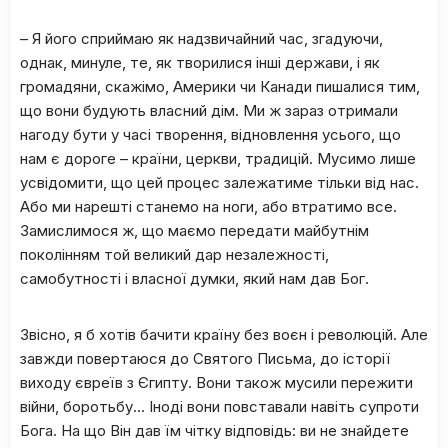
– Я його сприймаю як надзвичайний час, згадуючи,
однак, минуле, те, як творилися інші держави, і як
громадяни, скажімо, Америки чи Канади пишалися тим,
що вони будують власний дім. Ми ж зараз отримали
нагоду бути у часі творення, відновлення усього, що
нам є дороге – країни, церкви, традицій. Мусимо лише
усвідомити, що цей процес залежатиме тільки від нас.
Або ми нарешті станемо на ноги, або втратимо все.
Замислимося ж, що маємо передати майбутнім
поколінням той великий дар незалежності,
самобутності і власної думки, який нам дав Бог.
Звісно, я б хотів бачити країну без воєн і революцій. Але
завжди повертаюся до Святого Письма, до історії
виходу євреїв з Єгипту. Вони також мусили пережити
війни, боротьбу… Іноді вони повставали навіть супроти
Бога. На що Він дав їм чітку відповідь: ви не знайдете