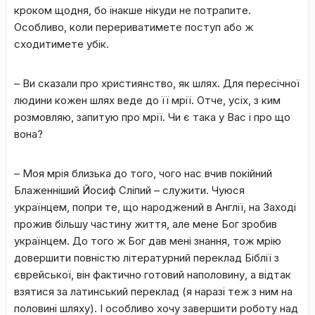
кроком щодня, бо інакше нікуди не потрапите.
Особливо, коли перериватимете поступ або ж
сходитимете убік.
– Ви сказали про християнство, як шлях. Для пересічної
людини кожен шлях веде до її мрії. Отче, усіх, з ким
розмовляю, запитую про мрії. Чи є така у Вас і про що
вона?
– Моя мрія близька до того, чого нас вчив покійний
Блаженніший Йосиф Сліпий – служити. Чуюся
українцем, попри те, що народжений в Англії, на Заході
прожив більшу частину життя, але мене Бог зробив
українцем. До того ж Бог дав мені знання, тож мрію
довершити повністю літературний переклад Біблії з
єврейської, він фактично готовий наполовину, а відтак
взятися за латинський переклад (я наразі теж з ним на
половині шляху). І особливо хочу завершити роботу над