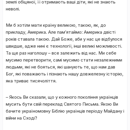
землі обіцяної, її отримають ваші діти, які не знають
неволі.
Ми б хотіли мати країну великою, такою, як, до
прикладу, Америка. Але пам’ятаймо: Америка двісті
років ставала такою. Дай Боже, аби у нас це відбулося
швидше, адже нині є технології, інші великі можливості.
Та ще раз наголошу – все залежить від нас. Ми себе
мусимо перетворити, самі мусимо стати незалежними
людьми, які не бояться, які шанують те, що нам дав
Бог, які поважають і пізнають нашу довжелезну історію,
яка триває тисячоліття.
– Якось Ви сказали, що у кожного покоління українців
мусить бути свій переклад Святого Письма. Якою Ви
бачите україномовну Біблію українців періоду Майдану і
війни на Сході?