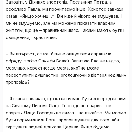
Заповіті, у Діяннях апостолів, Посланнях Петра, а
особливо Павла, ми прочитаємо інше. Христос завжди
казав: «Якщо хочеш…». Він ніде й нікого не змушував. І
ми не змушуємо, але ми можемо показати власним
життям, що це – правильний шлях. Такими мають бути і
священики, і християни.
– Ви літургіст, отже, більше опікуєтеся справами
обряду, тобто Служби Божої. Запитую Вас не надто,
можливо, коректно: де межа, якої не може
переступити душпастир, оголошуючи з вівтаря недільну
проповідь?
– Я взагалі вважаю, що казання має бути зосередженим
на Святому Письмі. Якщо Господь не сварив – не
сваріть. Якщо Господь не лякав – не лякайте. Ми маємо
бути поручниками Бога і проповідувати для того, аби
гуртувати людей довкола Церкви. Якщо будемо