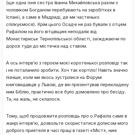
(ще одна їхня сестра Іванна Михайловська разом з
чоловіком Богданом перебувають на заробітках в
Іспанії, а саме в Мадриді, де ми частенько
спілкуємося). Крім цього Осадчі не раз бували з отцем
Рафаїлом на його вітцівщині неподалік від
Монастириськ Тернопільської області, заїжджаючи по
дорозі туди до містечка над ставом.
А ось інтерв’ю з героєм моєї коротенької розповіді так
і не поталанило зробити. Хоч так кортіло! Навіть значно
пізніше, коли ми якось зустрілися на Форумі
книговидавців у Львові, де він презентував перекладену
ним Біблію, практично все було домовлено про бесіду.
Та, на жаль, не склалося.
Тому, щоб продовжити розповідь про о.Рафаїла саме в
жанрі інтерв’ю, дозвольте скористатися дописом мого
доброго приятеля в часі праці в газеті «Міст», нині