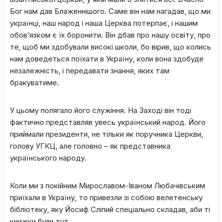
Бог нам дав Блаженнішого. Саме він нам нагадав, що ми
українці, наш народ і наша Церква потерпає, і нашим
обов’язком є їх боронити. Він дбав про нашу освіту, про
те, щоб ми здобували високі школи, бо вірив, що колись
нам доведеться поїхати в Україну, коли вона здобуде
незалежність, і передавати знання, яких там
бракуватиме.
У цьому полягало його служіння. На Заході він тоді
фактично представляв увесь український народ. Його
приймали президенти, не тільки як поручника Церкви,
голову УГКЦ, але головно – як представника
українського народу.
Коли ми з покійним Мирославом-Іваном Любачівським
приїхали в Україну, то привезли зі собою велетенську
бібліотеку, яку Йосиф Сліпий спеціально складав, аби ті
книжки були тут.