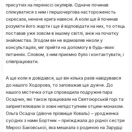
присутніх на переніссі окулярів. Одначе починав
спілкуватися з ним і першочергова настороженість
скресала, неначе крига навесні. А коли ще й починав
розуміти його жарти і ще й відповідати на них, то отець
поставав уже зовсім в іншому світлі, аніж на початку
знайомства. Згодом він не відмовляв ніколи у
консультаціях, міг прийти на допомогу в будь-яких
питаннях. Словом, з ним приємно було і контактувати, і
співпрацювати.
А ще коли я довідався, що він кілька разів навідувався
до нашого Ходорова, то заповажав ще дужче. До
нашого містечка отця спровадила подружня пара
Осадчих, які також працювали на Святоюрській горі та
заприятелювали із зовні непідступним отцем-монахом.
Ольга Осадча (дівоче прізвище Коваль) – уродженка
сусідніх з нами Бортник – приїжджала до рідної сестри
Миросі Баковської, яка мешкала з родиною на Зарудці