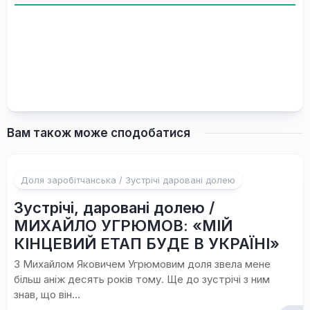
Вам також може сподобатися
Доля заробітчанська / Зустрічі даровані долею
Зустрічі, даровані долею /
МИХАЙЛО УГРЮМОВ: «МІЙ
КІНЦЕВИЙ ЕТАП БУДЕ В УКРАЇНІ»
З Михайлом Яковичем Угрюмовим доля звела мене
більш аніж десять років тому. Ще до зустрічі з ним
знав, що він...