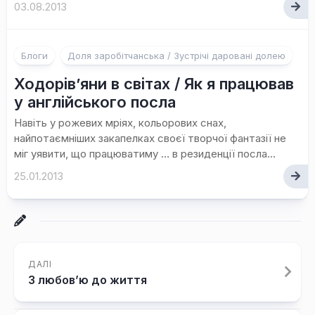
03.08.2013
Блоги
Доля заробітчанська / Зустрічі даровані долею
Ходорів’яни в світах / Як я працював
у англійського посла
Навіть у рожевих мріях, кольорових снах,
найпотаємніших закапелках своєї творчої фантазії не
міг уявити, що працюватиму … в резиденції посла...
25.01.2013
ДАЛІ
З любов’ю до життя