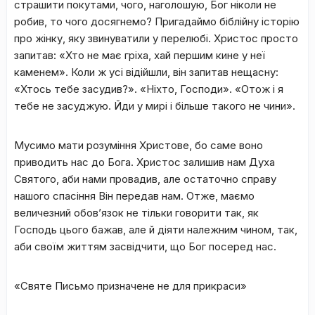
страшити покутами, чого, наголошую, Бог ніколи не
робив, то чого досягнемо? Пригадаймо біблійну історію
про жінку, яку звинуватили у перелюбі. Христос просто
запитав: «Хто не має гріха, хай першим кине у неї
каменем». Коли ж усі відійшли, він запитав нещасну:
«Хтось тебе засудив?». «Ніхто, Господи». «Отож і я
тебе не засуджую. Йди у мирі і більше такого не чини».
Мусимо мати розуміння Христове, бо саме воно
приводить нас до Бога. Христос залишив нам Духа
Святого, аби нами провадив, але остаточно справу
нашого спасіння Він передав нам. Отже, маємо
величезний обов’язок не тільки говорити так, як
Господь цього бажав, але й діяти належним чином, так,
аби своїм життям засвідчити, що Бог посеред нас.
«Святе Письмо призначене не для прикраси»