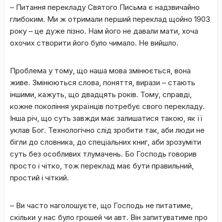
– Питання перекладу Святого Письма є надзвичайно
глибоким. Ми ж отримали перший переклад щойно 1903
року – це дуже пізно. Нам його не давали мати, хоча
охочих створити його було чимало. Не вийшло.
Проблема у тому, що наша мова змінюється, вона
живе. Змінюються слова, поняття, вирази – стають
іншими, кажуть, що двадцять років. Тому, справді,
кожне покоління українців потребує свого перекладу.
Інша річ, що суть завжди має залишатися такою, як її
уклав Бог. Технологічно слід зробити так, аби люди не
бігли до словника, до спеціальних книг, аби зрозуміти
суть без особливих тлумачень. Бо Господь говорив
просто і чітко, тож переклад має бути правильний,
простий і чіткий.
– Ви часто наголошуєте, що Господь не питатиме,
скільки у нас було грошей чи авт. Він запитуватиме про