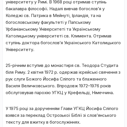
університету у Римі. В 1968 році отримав ступінь
бакалавра філософії. Надалі вивчав богослов’я у
Коледжі св. Патрика в Мейнуті, Ірландія, та на
богословському факультеті у Папському
Урбаніанському Університеті та Українському
Католицькому університеті св. Климента. Отримав
ступінь доктора богослов’я Українського Католицького
Університету.
25-річним вступив до монастиря св. Теодора Студита
біля Риму. 2 квітня 1972 р. одержав ієрейські свячення з
рук слуги Божого Йосифа Сліпого та блаженного
Василя Величковського. Впродовж 1972–1976 років
обслуговував парохію УГКЦ у Крефельді, Німеччина.
У 1975 році за дорученням Глави УГКЦ Йосифа Сліпого
взявся за переклад Острозької Біблії зі слов’янського
тексту для вжитку в богослужіннях.