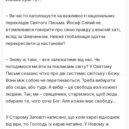
– Ви часто наголошуєте на важливості національних
перекладів Святого Письма. Йосиф Сліпий не
втомлювався говорити про свою правду у власній хаті,
вслід за Шевченком. Невже глобалізація здатна
перекреслити ці настанови?
– Знову ж таки, – все залежатиме від нас. Чи
погодимося ми йти за покликами світу? У Святому
Письмі сказано чітко про дві системи: світську і Божу.
Вони між собою не перетинаються. Треба вибирати:
або сюди, або туди. А вибір – це свобода волі кожної
людини. Так, ми – священики, стараємося, щоб люди
обирали те, чого хоче Бог. Але кожен має свободу…
У Старому Заповіті написано, що коли євреї відходили
від віри, то Господь їх карав негайно. У Новому ж