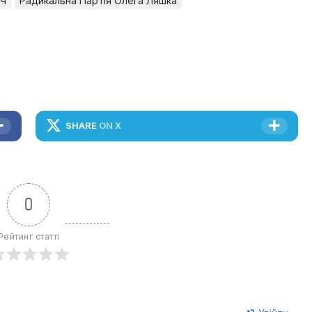
ич
Радикальна Партія Олега Ляшка
SHARE
ON X
0
Рейтинг статті