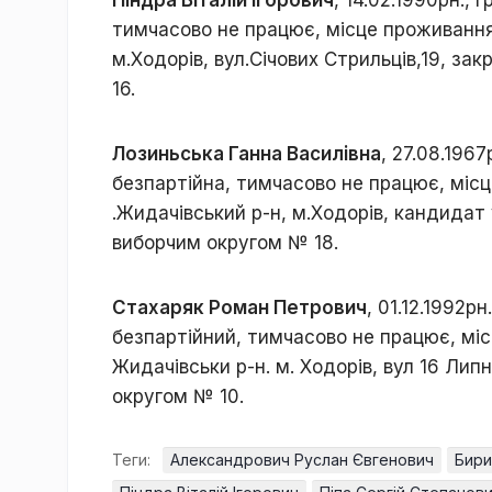
тимчасово не працює, місце проживання 
м.Ходорів, вул.Січових Стрильців,19, з
16.
Лозиньська Ганна Василівна
, 27.08.1967
безпартійна, тимчасово не працює, місц
.Жидачівський р-н, м.Ходорів, кандидат
виборчим округом № 18.
Стахаряк Роман Петрович
, 01.12.1992р
безпартійний, тимчасово не працює, мі
Жидачівськи р-н. м. Ходорів, вул 16 Лип
округом № 10.
Теги:
Александрович Руслан Євгенович
Бири