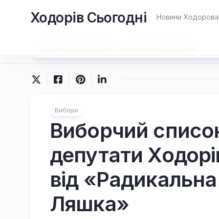
Перейти
Ходорів Сьогодні
до
Новини Ходорова 
вмісту
Вибори
Виборчий список
депутати Ходорі
від «Радикальна
Ляшка»