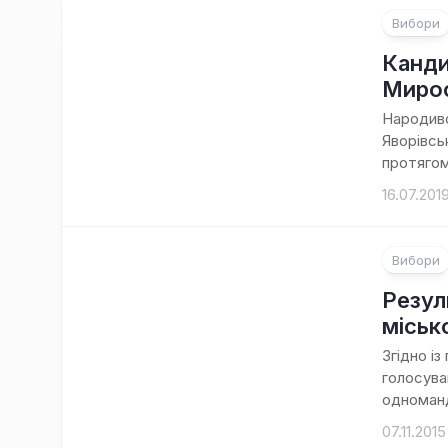
Вибори
Канди
Мирос
Народивс
Яворівсь
протягом
16.07.201
Вибори
Резул
міськ
Згідно і
голосува
одноманд
07.11.2015