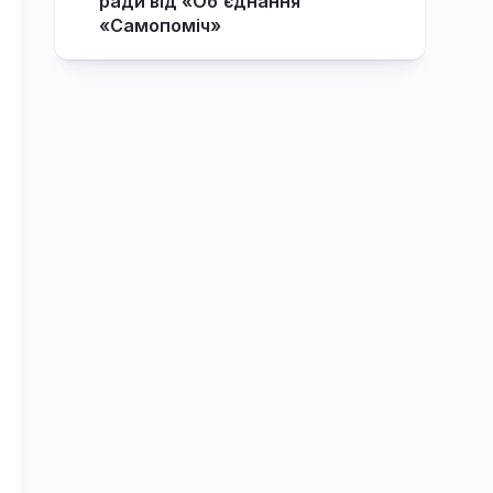
ради від «Об’єднання
«Самопоміч»