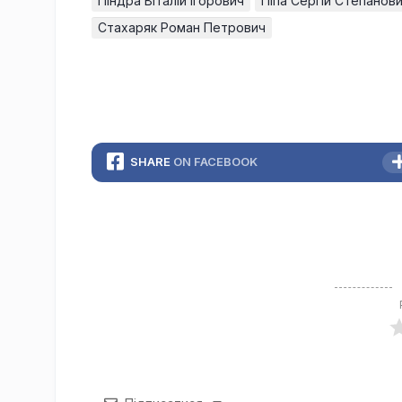
Піндра Віталій Ігорович
Піпа Сергій Степанов
Стахаряк Роман Петрович
SHARE
ON FACEBOOK