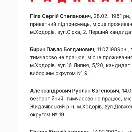
Піпа Сергій Степанович
, 28.02.. 1981 р
приватний підприємець, місце проживанн
м.Ходорів, вул.Сірка, 2. Перший кандида
Бирич Павло Богданович
, 11.07.1989рн.
тимчасово не працює, місце проживання 
м.Ходорів, вул.16 Липня, 5/20, кандида
виборчим округом № 9.
Александрович Руслан Євгенович
, 14.
безпартійний, тимчасово не працює, міс
Жидачівський р-н, м.Ходорів, вул.Довже
округом № 19.
Піндра Віталій Ігорович
, 14.02.1990рн.,