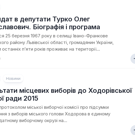
дат в депутати Турко Олег
лавович. Біографія і програма
я 25 березня 1967 року в селищі Івано-Франкове
кого району Львівської області, громадянин України,
 останніх п’яти років проживає на території...
9
Новини
ьтати місцевих виборів до Ходорівської
ої ради 2015
з протоколом міської виборчої комісії про підсумки
ння з виборів міського голови Ходорова в єдиному
атному виборчому окрузі на...