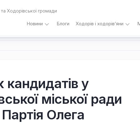
та Ходорівської громади
Новини
Блоги
Ходорів і ходорів’яни
М
Вибори
…
під
кутом
зору
Любомира
Калинця
 кандидатів у
Дати,
вської міської ради
події,
персоналії
/
 Партія Олега
Думки
з
приводу…
Уродженці