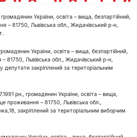
і
знай
н., громадянин України, освіта – вища, безпартійний,
свій
рідний
я – 81750, Львівська обл., Жидачівський р-н,
край
т.
Ходорів’яни
в
, громадянин України, освіта – вища, безпартійний,
світах
– 81750, Львівська обл., Жидачівський р-н,
т у депутати закріплений за територіальним
07.1991 рн., громадянин України, освіта – вища,
це проживання – 81750, Львівська обл.,
нка,18, закріплений за територіальним виборчим
 громадянин України, освіта – вища, безпартійний,