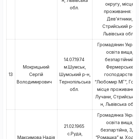
н, Львівська
округу, місце
обл.
проживання: с.
Дев’ятники,
Стрийський р-н,
Львівська обл.,
Громадянин Україн
освіта вища,
14.07.1974
безпартійний,
Мокрицький
м.Шумськ,
Фермерське
13
Сергій
Шумський р-н,
господарство
Володимирович
Тернопільська
“Любомир МГ”, Голо
обл.
місце проживання: 
Лучани, Стрийський
н, Львівська обл.
Громадянка Україн
освіта вища,
21.02.1965
безпартійна, ЗДО
с.Руда,
Максимова Надія
“Ромашка” м. Ходор