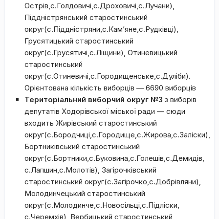
Острів,с.Голдовичі,с.Дроховичі,с.Лучани),
Піддністрянський старостинський
округ(с.Піддністряни,с.Кам’яне,с.Рудківці),
Грусятицький старостинський
округ(с.Грусятичі,с.Ліщини), Отиневицький
старостинський
округ(с.Отиневичі,с.Городищенське,с.Дуліби).
Орієнтована кількість виборців — 6690 виборців
Територіальний виборчий округ №3
з виборів
депутатів Ходорівської міської ради — сюди
входить Жирівський старостинський
округ(с.Бородчиці,с.Городище,с.Жирова,с.Заліски),
Бортниківський старостинський
округ(с.Бортники,с.Буковина,с.Голешів,с.Демидів,
с.Лапшин,с.Молотів), Загірочківський
старостинський округ(с.Загірочко,с.Добрівляни),
Молодинчецький старостинський
округ(с.Молодинче,с.Новосільці,с.Підліски,
с.Черемхів), Вербицький старостинський