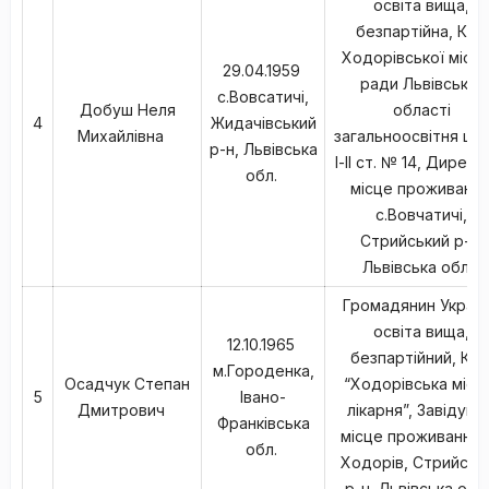
освіта вища,
безпартійна, КНЗ
Ходорівської міськ
29.04.1959
ради Львівської
с.Вовсатичі,
Добуш Неля
області
4
Жидачівський
Михайлівна
загальноосвітня шк
р-н, Львівська
І-ІІ ст. № 14, Директ
обл.
місце проживання
с.Вовчатичі,
Стрийський р-н,
Львівська обл.,
Громадянин Україн
освіта вища,
12.10.1965
безпартійний, КН
м.Городенка,
Осадчук Степан
“Ходорівська місь
5
Івано-
Дмитрович
лікарня”, Завідувач
Франківська
місце проживання: 
обл.
Ходорів, Стрийськ
р-н, Львівська обл