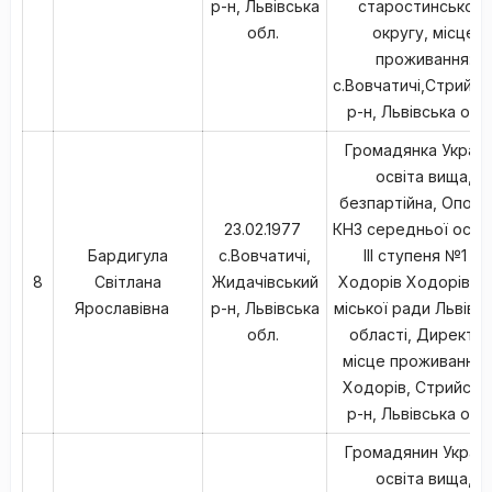
р-н, Львівська
старостинського
обл.
округу, місце
проживання:
с.Вовчатичі,Стрийсь
р-н, Львівська обл
Громадянка Україн
освіта вища,
безпартійна, Опорн
23.02.1977
КНЗ середньої освіти
Бардигула
с.Вовчатичі,
ІІІ ступеня №1 м.
8
Світлана
Жидачівський
Ходорів Ходорівсь
Ярославівна
р-н, Львівська
міської ради Львівсь
обл.
області, Директор
місце проживання: 
Ходорів, Стрийськ
р-н, Львівська обл
Громадянин Україн
освіта вища,