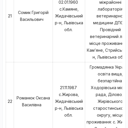
02.01.1960
міжрайонні
с.Камяне,
лабораторія
Сомик Григорій
21
Жидачівський
ветеринарної
Васильович
р-н, Львівська
медицини ДПСС,
обл.
Провідний
ветеринарний ліка
місце проживання: 
Кам’яне, Стрийський
н, Львівська обл.
Громадянка Україн
освіта вища,
безпартійна,
21.11.1987
Ходорівська міськ
с.Жирова,
рада, Діловод
Романюк Оксана
22
Жидачівський
Жирівського
Василівна
р-н, Львівська
старостинського
обл.
округу, місце
проживання: с. Жиро