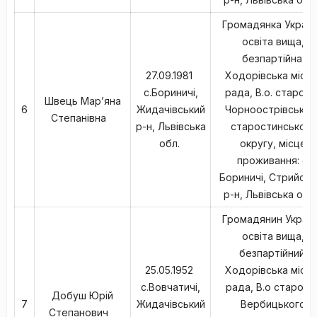
Громадянка Україн
освіта вища,
безпартійна,
27.09.1981
Ходорівська міськ
с.Бориничі,
рада, В.о. старост
Швець Мар’яна
6
Жидачівський
Чорноострівськог
Степанівна
р-н, Львівська
старостинського
обл.
округу, місце
проживання: с.
Бориничі, Стрийськ
р-н, Львівська обл
Громадянин Україн
освіта вища,
безпартійний,
25.05.1952
Ходорівська міськ
с.Вовчатичі,
рада, В.о старост
Добуш Юрій
7
Жидачівський
Вербицького
Степанович