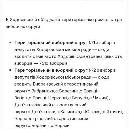
В Ходорівській об’єднаній територіальній громаді є три
виборчих округи
Територіальний виборчий округ №1
з виборів
депутатів Ходорівської міської ради — сюди
входить саме місто Ходорів. Орієнтована кількість
виборців — 7510 виборців
Територіальний виборчий округ №2
з виборів
депутатів Ходорівської міської ради — сюди
входить Вибранівський старостинський
округ(с.Вибранівка,с.Березина,с.Бринці-
Загірні,с.Бринці-Церковні,с.Борусів,с.Чижичі),
Дев’ятниківський старостинський
округ(с.Дев’ятники,с.Калинівка,с.Юшківці,с.Ятвяги),
Чорноострівський старостинський
округ(с.Бориничі,с.Чорний