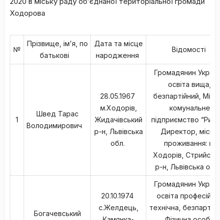
2020 в міську раду об’єднаної територіальної громади
Ходорова
Прізвище, ім’я, по
Дата та місце
№
Відомості
батькові
народження
Громадянин Україн
освіта вища,
28.05.1967
безпартійний, Місь
м.Ходорів,
комунальне
Швед Тарас
1
Жидачівський
підприємство “Рино
Володимирович
р-н, Львівська
Директор, місце
обл.
проживання: м.
Ходорів, Стрийськ
р-н, Львівська обл
Громадянин Україн
20.10.1974
освіта професійно
с.Желдець,
технічна, безпартійн
Богачевський
Камянка-
Фізична особа