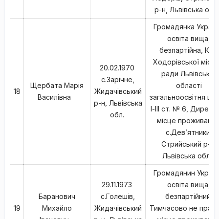
р-н, Львівська обл
Громадянка Україн
освіта вища,
безпартійна, КНЗ
Ходорівської міськ
20.02.1970
ради Львівської
с.Зарічне,
Щербата Марія
області
18
Жидачівський
Василівна
загальноосвітня шк
р-н, Львівська
І-ІІІ ст. № 6, Директ
обл.
місце проживання
с.Дев’ятники,
Стрийський р-н,
Львівська обл.,
Громадянин Україн
29.11.1973
освіта вища,
Баранович
с.Голешів,
безпартійний,
19
Михайло
Жидачівський
Тимчасово не прац