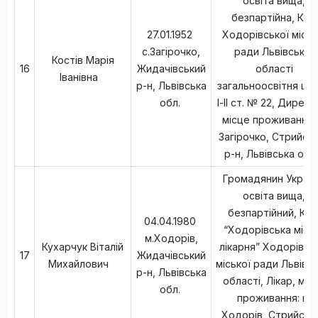
освіта вища,
безпартійна, КНЗ
27.01.1952
Ходорівської міськ
с.Загірочко,
ради Львівської
Костів Марія
16
Жидачівський
області
Іванівна
р-н, Львівська
загальноосвітня шк
обл.
І-ІІ ст. № 22, Директ
місце проживання: 
Загірочко, Стрийсь
р-н, Львівська обл
Громадянин Україн
освіта вища,
безпартійний, КН
04.04.1980
“Ходорівська місь
м.Ходорів,
Кухарчук Віталій
лікарня” Ходорівсь
17
Жидачівський
Михайлович
міської ради Львівсь
р-н, Львівська
області, Лікар, міс
обл.
проживання: м.
Ходорів, Стрийськ