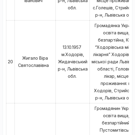
Іванович
р-н, Львівська
місце проживання
обл.
с.Голешів, Стрийсь
р-н, Львівська обл
Громадянка Україн
освіта вища,
безпартійна, КНП
13.10.1957
“Ходорівська місь
м.Ходорів,
лікарня” Ходорівсь
Жигало Віра
20
Жидачівський
міської ради Львівсь
Святославівна
р-н, Львівська
області, Головни
обл.
лікар, місце
проживання: м.
Ходорів, Стрийськ
р-н, Львівська обл
Громадянин Україн
освіта вища,
безпартійний,
Пустомитівська