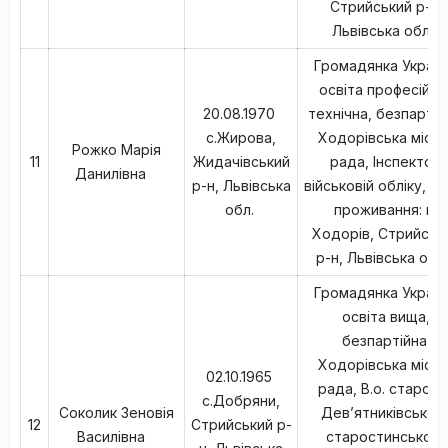
Стрийський р-н,
Львівська обл.,
Громадянка Україн
освіта професійно
20.08.1970
технічна, безпартій
с.Жирова,
Ходорівська міськ
Рожко Марія
11
Жидачівський
рада, Інспектор
Данилівна
р-н, Львівська
військовій обліку, мі
обл.
проживання: м.
Ходорів, Стрийськ
р-н, Львівська обл
Громадянка Україн
освіта вища,
безпартійна,
Ходорівська міськ
02.10.1965
рада, В.о. старост
с.Добряни,
Соколик Зеновія
Дев’ятниківськог
12
Стрийський р-
Василівна
старостинського