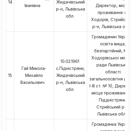
14
Жидачівський
Іванівна
Директор, місце
р-н, Львівська
проживання: м.
обл.
Ходорів, Стрийськ
р-н, Львівська обл
Громадянин Україн
освіта вища,
безпартійний, КН
Ходорівської міськ
10.02.1961
ради Львівської
Гай Микола-
с.Підністряни,
області
15
Михайло
Жидачівський
загальноосвітня шк
Васильович
р-н, Львівська
І-ІІІ ст. № 10, Директ
обл.
місце проживання: 
Піддністряни,
Стрийський р-н,
Львівська обл.,
Громадянка Україн