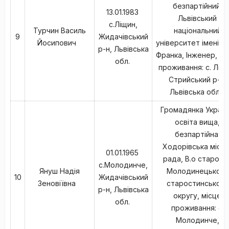
безпартійний,
13.01.1983
Львівський
с.Ліщин,
Турчин Василь
національний
9
Жидачівський
Йосипович
університет імені Ів
р-н, Львівська
Франка, Інженер, мі
обл.
проживання: с. Ліщи
Стрийський р-н,
Львівська обл.,
Громадянка Україн
освіта вища,
безпартійна,
Ходорівська міськ
01.01.1965
рада, В.о старост
с.Молодинче,
Януш Надія
Молодинецького
10
Жидачівський
Зеновіївна
старостинського
р-н, Львівська
округу, місце
обл.
проживання: с.
Молодинче,