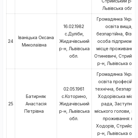
Стрийський р-н,
Львівська обл.,
Громадянка Україн
16.02.1982
освіта вища,
с.Дуліби,
безпартійна, Фізич
Іваніцька Оксана
24
Жидачівський
особа підприємец
Миколаївна
р-н, Львівська
місце проживання: 
обл.
Отиневичі, Стрийсь
р-н, Львівська обл
Громадянка Україн
освіта професійно
02.05.1961
технічна, безпартій
Батирняк
с.Которино,
Ходорівська міськ
25
Анастасія
Жидачівський
рада, Заступник
Петрівна
р-н, Львівська
міського голови, мі
обл.
проживання: м.
Ходорів, Стрийськ
р-н, Львівська обл