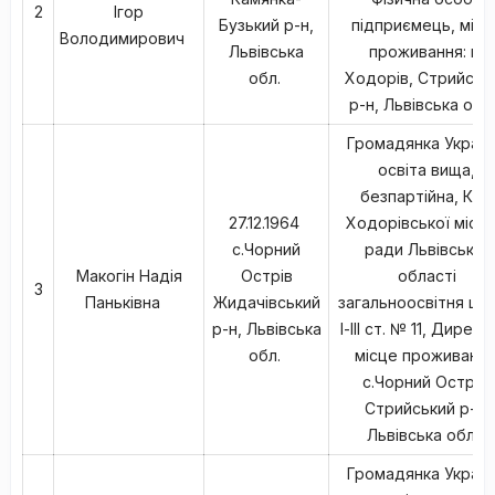
2
Ігор
Бузький р-н,
підприємець, місц
Володимирович
Львівська
проживання: м.
обл.
Ходорів, Стрийськ
р-н, Львівська обл
Громадянка Україн
освіта вища,
безпартійна, КНЗ
27.12.1964
Ходорівської міськ
с.Чорний
ради Львівської
Макогін Надія
Острів
області
3
Паньківна
Жидачівський
загальноосвітня шк
р-н, Львівська
І-ІІІ ст. № 11, Директ
обл.
місце проживання
с.Чорний Острів,
Стрийський р-н,
Львівська обл.,
Громадянка Україн