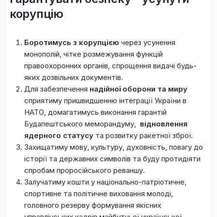
корупцію
Боротимусь з корупцією
через усунення
монополій, чітке розмежування функцій
правоохоронних органів, спрощення видачі будь-
яких дозвільних документів.
Для забезпечення
надійної оборони та миру
сприятиму пришвидшенню інтеграції України в
НАТО, домагатимусь виконання гарантій
Будапештського меморандуму,
відновлення
ядерного статусу
та розвитку ракетної зброї.
Захищатиму мову, культуру, духовність, повагу до
історії та державних символів та буду протидіяти
спробам проросійського реваншу.
Залучатиму кошти у національно-патріотичне,
спортивне та політичне виховання молоді,
головного резерву формування якісних
управлінських кадрів майбутньої української