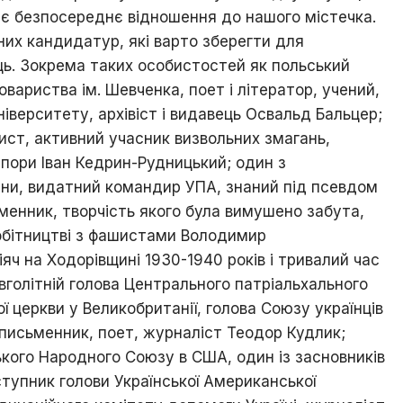
ає безпосереднє відношення до нашого містечка.
і
знай
них кандидатур, які варто зберегти для
свій
ць. Зокрема таких особистостей як польський
рідний
овариства ім. Шевченка, поет і літератор, учений,
край
ніверситету, архівіст і видавець Освальд Бальцер;
Ходорів’яни
ист, активний учасник визвольних змагань,
в
світах
спори Іван Кедрин-Рудницький; один з
ини, видатний командир УПА, знаний під псевдом
менник, творчість якого була вимушено забута,
обітництві з фашистами Володимир
ч на Ходорівщині 1930-1940 років і тривалий час
овголітній голова Центрального патріальхального
ої церкви у Великобританії, голова Союзу українців
 письменник, поет, журналіст Теодор Кудлик;
ького Народного Союзу в США, один із засновників
аступник голови Української Американської