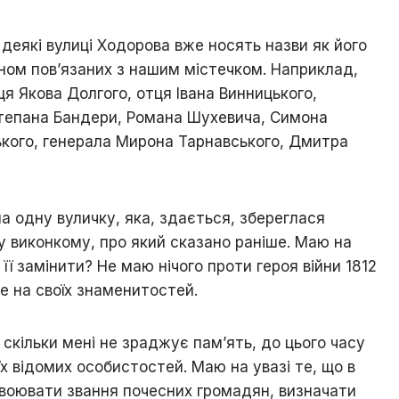
 деякі вулиці Ходорова вже носять назви як його
чином пов’язаних з нашим містечком. Наприклад,
ця Якова Долгого, отця Івана Винницького,
Степана Бандери, Романа Шухевича, Симона
ого, генерала Мирона Тарнавського, Дмитра
а одну вуличку, яка, здається, збереглася
ку виконкому, про який сказано раніше. Маю на
її замінити? Не маю нічого проти героя війни 1812
те на своїх знаменитостей.
 скільки мені не зраджує пам’ять, до цього часу
х відомих особистостей. Маю на увазі те, що в
воювати звання почесних громадян, визначати