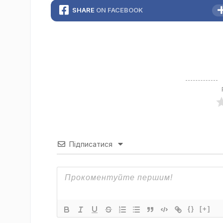
SHARE
ON FACEBOOK
Підписатися
{}
[+]