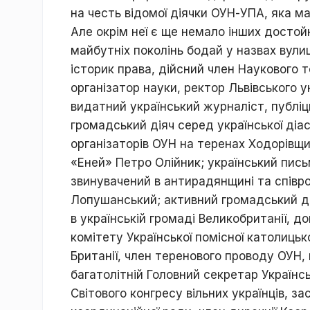
на честь відомої діячки ОУН-УПА, яка м
Але окрім неї є ще немало інших достой
майбутніх поколінь бодай у назвах вули
історик права, дійсний член Наукового т
організатор науки, ректор Львівського у
видатний український журналіст, публіц
громадський діяч серед української діа
організаторів ОУН на теренах Ходорівщ
«Еней» Петро Олійник; український пись
звинувачений в антирадянщині та співр
Лопушанський; активний громадський дія
в українській громаді Великобританії, д
комітету Української помісної католицьк
Британії, член теренового проводу ОУН,
багатолітній Головний секретар Українс
Світового конгресу вільних українців, з