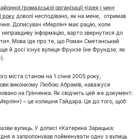
Ходорова
йонної громадської організації «Ідея і чин»
/
1 року
доволі несподівано, як на мене, отримав
Їхня
доля
ічня. Дописувач «Мерлін» має рацію, коли
пов’язана
неправдиву інформацію, варто звернутися до
з
містом
ти». Мова іде про те, що Роман Сметанський
ще й досі існує вулиця Фрунзе (не Фрундзе, як
Хто
).
є
хто
/
го міста станом на 1 січня 2005 року,
Ходорівський
слід
лови виконкому Любою Абрамів, наважуся
овано на Грінченка. Як свідчить цей же документ:
Доля
Мерлін») – це колишня Гайдара. Це до того, щоб
заробітчанська
/
Зустрічі
даровані
долею
азви вулиць. У дописі «Катерина Зарицька:
рудня я запропонував пойменувати одну з вулиць
Люби