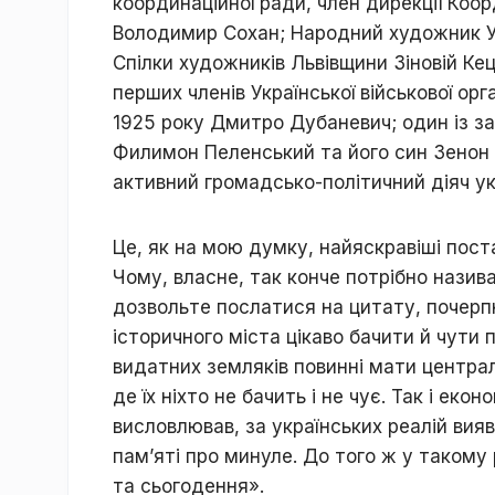
координаційної ради, член дирекції Коо
Володимир Сохан; Народний художник Укр
Спілки художників Львівщини Зіновій Ке
перших членів Української військової орг
1925 року Дмитро Дубаневич; один із за
Филимон Пеленський та його син Зенон –
активний громадсько-політичний діяч ук
Це, як на мою думку, найяскравіші пост
Чому, власне, так конче потрібно назива
дозвольте послатися на цитату, почерп
історичного міста цікаво бачити й чути п
видатних земляків повинні мати централь
де їх ніхто не бачить і не чує. Так і еко
висловлював, за українських реалій вия
пам’яті про минуле. До того ж у такому
та сьогодення».