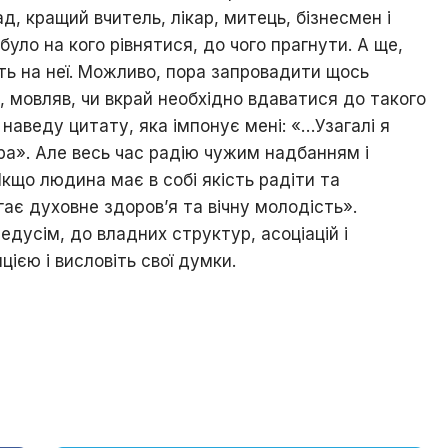
д, кращий вчитель, лікар, митець, бізнесмен і
уло на кого рівнятися, до чого прагнути. А ще,
ть на неї. Можливо, пора запровадити щось
, мовляв, чи вкрай необхідно вдаватися до такого
наведу цитату, яка імпонує мені:
«…
Узагалі я
ра». Але весь час радію чужим надбанням і
Якщо людина має в собі якість радіти та
ає духовне здоров’я та вічну молодість».
дусім, до владних структур, асоціацій і
ією і висловіть свої думки.