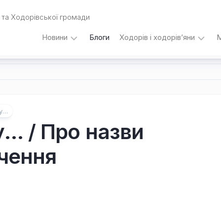
та Ходорівської громади
Новини
Блоги
Ходорів і ходорів’яни
М
Вибори
…
під
кутом
зору
Любомира
ду…
Калинця
… / Про назви
Дати,
ачення
події,
персоналії
/
Думки
з
приводу…
Уродженці