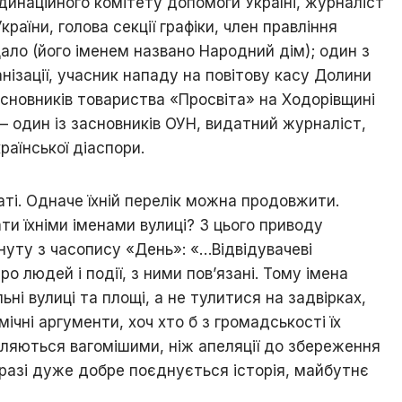
рдинаційного комітету допомоги Україні, журналіст
аїни, голова секції графіки, член правління
цало (його іменем названо Народний дім); один з
анізації, учасник нападу на повітову касу Долини
сновників товариства «Просвіта» на Ходорівщині
 один із засновників ОУН, видатний журналіст,
раїнської діаспори.
аті. Одначе їхній перелік можна продовжити.
ти їхніми іменами вулиці? З цього приводу
нуту з часопису «День»:
«
…
Відвідувачеві
ро людей і події, з ними пов’язані. Тому імена
ні вулиці та площі, а не тулитися на задвірках,
номічні аргументи, хоч хто б з громадськості їх
вляються вагомішими, ніж апеляції до збереження
 разі дуже добре поєднується історія, майбутнє