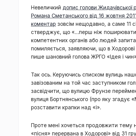
Невеличкий
допис голови Жидачівської ра
Романа Сметанського від 16 жовтня 201
коментар
зовсім нещодавно, а саме 11 с
стверджує, що «…перш ніж поширювати 
компетентних органів або людей запита
помиляється, заявляючи, що в Ходорові 
пише шановний голова ЖРГО «Ідея і чин»
Так ось. Керуючись списком вулиць нашо
завізованим на той час заступником го
засвідчити, що вулицю Фрунзе переймен
вулиця Бортнянського (про яку згадує «
розставити крапки над «і».
Проте мені хочеться продовжити тему н
«пісня» перервана в Ходорові» від 31 г