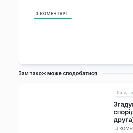
0
КОМЕНТАРІ
Вам також може сподобатися
Дати, по
Згаду
спорі
друга
…І КОМЕН