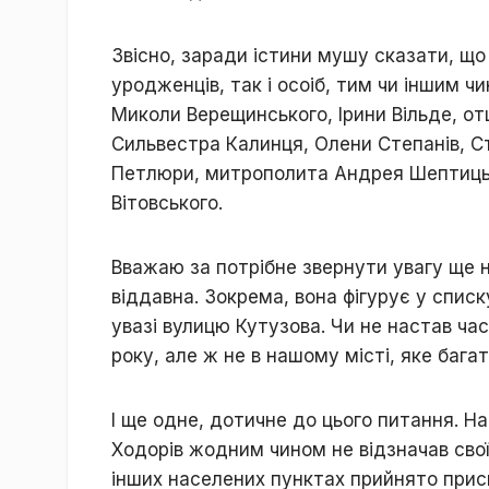
Звісно, заради істини мушу сказати, що
уродженців, так і осоіб, тим чи іншим 
Миколи Верещинського, Ірини Вільде, от
Сильвестра Калинця, Олени Степанів, 
Петлюри, митрополита Андрея Шептицьк
Вітовського.
Вважаю за потрібне звернути увагу ще н
віддавна. Зокрема, вона фігурує у спис
увазі вулицю Кутузова. Чи не настав час 
року, але ж не в нашому місті, яке бага
І ще одне, дотичне до цього питання. На
Ходорів жодним чином не відзначав свої
інших населених пунктах прийнято прис