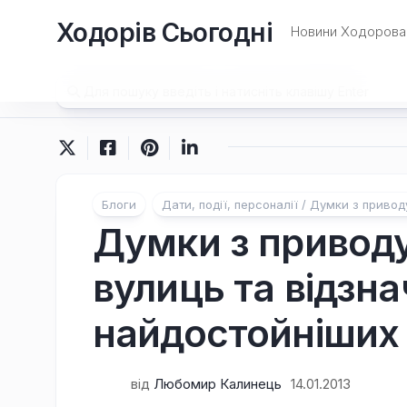
Перейти
Ходорів Сьогодні
до
Новини Ходорова 
вмісту
Блоги
Дати, події, персоналії / Думки з приво
Думки з приводу
вулиць та відзн
найдостойніших
від
Любомир Калинець
14.01.2013