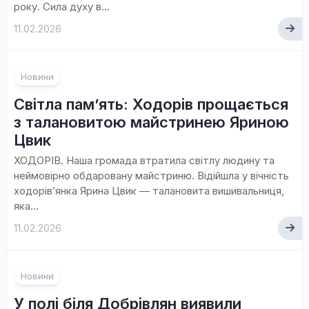
року. Сила духу в...
11.02.2026
Новини
Світла пам’ять: Ходорів прощається
з талановитою майстринею Яриною
Цвик
ХОДОРІВ. Наша громада втратила світлу людину та
неймовірно обдаровану майстриню. Відійшла у вічність
ходорів’янка Ярина Цвик — талановита вишивальниця,
яка...
11.02.2026
Новини
У полі біля Добрівлян виявили