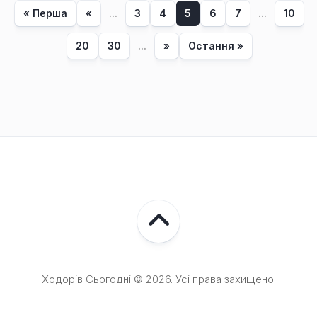
« Перша
«
...
3
4
5
6
7
...
10
20
30
...
»
Остання »
Ходорів Сьогодні © 2026. Усі права захищено.