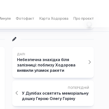
инуле
Фотофакт
Карта Ходорова
Про проєкт
ДАЛІ
Небезпечна знахідка біля
залізниці: поблизу Ходорова
виявили уламок ракети
ПОПЕРЕДНІЙ
У Дулібах освятять меморіальну
дошку Герою Олегу Горіну