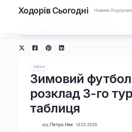
Перейти
Ходорів Сьогодні
до
Новини Ходорова 
вмісту
Афіша
Зимовий футбол 
розклад 3-го тур
таблиця
від
Петро Нек
14.02.2026