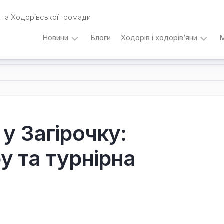
та Ходорівської громади
Новини
Блоги
Ходорів і ходорів’яни
М
Вибори
…
під
кутом
зору
Любомира
Калинця
у Загірочку:
Дати,
у та турнірна
події,
персоналії
/
Думки
з
приводу…
Уродженці