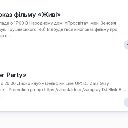
оказ фільму «Живі»
пада о 17:00 В Народному домі «Просвіта» імені Зеновія
вул. Грушевського, 46) Відбудеться кінопоказ фільму про
р в...
er Party»
я о 20:00 Диско клуб «Дельфін» Line UP: DJ Zara Grаy
e – Promotion group) https://vkontakte.ru/zaragray DJ Blink B....
1