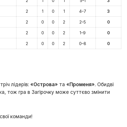
2
1
0
1
5–1
3
2
1
0
1
4–7
3
2
0
0
2
2–5
0
2
0
0
2
1–9
0
2
0
0
2
0–8
0
річ лідерів:
«Острова»
та
«Променя»
. Обидві
а, тож гра в Загірочку може суттєво змінити
свої команди!