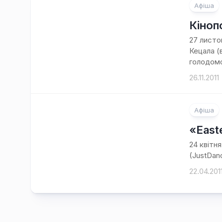
Афіша
Кіноп
27 листо
Кецала (
голодомо
26.11.2011
Афіша
«East
24 квітн
(JustDanc
22.04.201