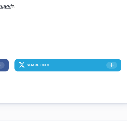
вщині
».
SHARE
ON X