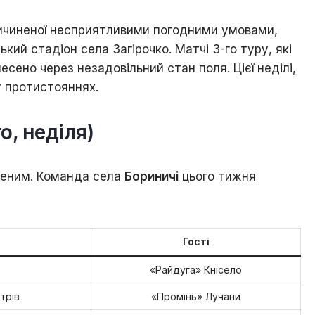
і
знай
ичиненої несприятливими погодними умовами,
свій
кий стадіон села Загірочко. Матчі 3-го туру, які
рідний
сено через незадовільний стан поля. Цієї неділі,
край
у протистояннях.
Ходорів’яни
в
світах
о, неділя)
ченим. Команда села
Бориничі
цього тижня
Гості
«Райдуга» Кнісело
трів
«Промінь» Лучани