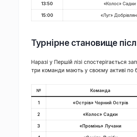
13:50
«Колос» Садки
15:00
«Луг» Добрівлян
Турнірне становище післ
Наразі у Першій лізі спостерігається за
три команди мають у своєму активі по 6
№
Команда
1
«Острів» Чорний Острів
2
«Колос» Садки
3
«Промінь» Лучани