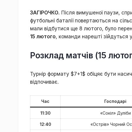
ЗАГІРОЧКО.
Після вимушеної паузи, спр
футбольні баталії повертаються на сільсь
мали відбутися ще 8 лютого, було перене
15 лютого
, команди нарешті зійдуться 
Розклад матчів (15 лютог
Турнір формату $7+1$ обіцяє бути наси
відпочиває.
Час
Господарі
11:30
«Сокіл» Дуліби
12:40
«Острів» Чорний Ос