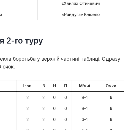
«Хвиля» Отиневичі
и
«Райдуга» Кнісело
я 2-го туру
пекла боротьба у верхній частині таблиці. Одразу
 очок.
Ігри
В
Н
П
М’ячі
Очки
2
2
0
0
9–1
6
2
2
0
0
9–1
6
2
2
0
0
3–1
6