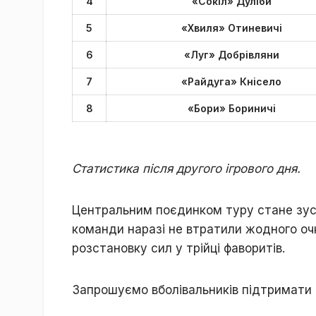
4
«Сокіл» Дуліби
5
«Хвиля» Отиневичі
6
«Луг» Добрівляни
7
«Райдуга» Кнісело
8
«Бори» Бориничі
Статистика після другого ігрового дня.
Центральним поєдинком туру стане зуст
команди наразі не втратили жодного очк
розстановку сил у трійці фаворитів.
Запрошуємо вболівальників підтримати 