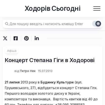
Перейти
Ходорів Сьогодні
до
вмісту
Афіша
Концерт Степана Гіги в Ходорові
від
Петро Нек
15.07.2013
21 липня
2013 року в
Будинку Культури
(вул.
Грушевського, 27), відбудеться концерт Степана Гіги.
Першого володаря золотого диску в Україні,
композитора та виконавця. Вартість квитків від 40 до
60 грн. Телефон для довідок +38 095 3088583.