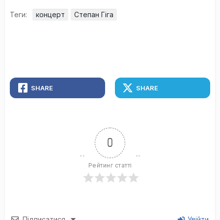
Теги:
концерт
Степан Гіга
SHARE
SHARE
0
Рейтинг статті
Підписатися
Увійти