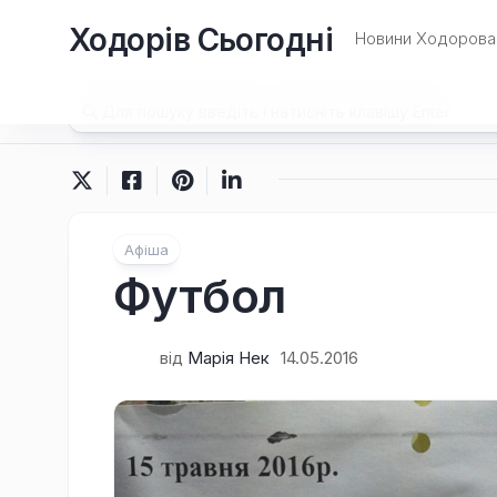
Перейти
Ходорів Сьогодні
до
Новини Ходорова 
вмісту
Афіша
Футбол
від
Марія Нек
14.05.2016