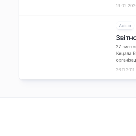
19.02.202
Афіша
Звітн
27 листо
Кецала В
організа
26.11.2011