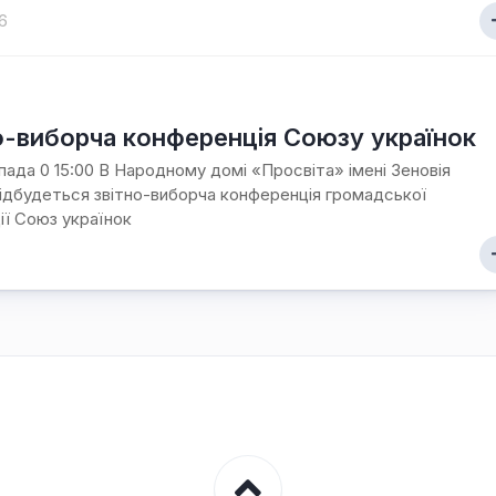
6
о-виборча конференція Союзу українок
пада 0 15:00 В Народному домі «Просвіта» імені Зеновія
ідбудеться звітно-виборча конференція громадської
ції Союз українок