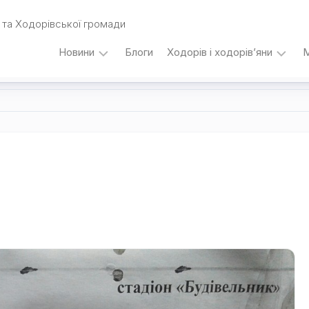
та Ходорівської громади
Новини
Блоги
Ходорів і ходорів’яни
М
Вибори
…
під
кутом
зору
Любомира
Калинця
Дати,
події,
персоналії
/
Думки
з
приводу…
Уродженці