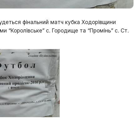
і
знай
свій
дбудеться фінальний матч кубка Ходорівщини
рідний
и “Королівське” с. Городище та “Промінь” с. Ст.
край
Ходорів’яни
в
світах