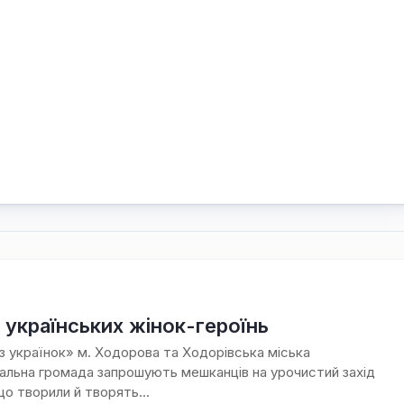
 українських жінок-героїнь
 українок» м. Ходорова та Ходорівська міська
альна громада запрошують мешканців на урочистий захід
що творили й творять...