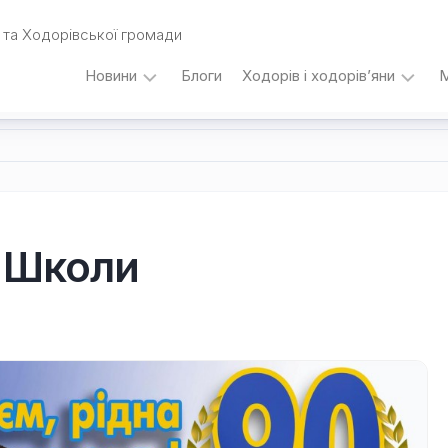
та Ходорівської громади
Новини
Блоги
Ходорів і ходорів’яни
М
Вибори
…
під
кутом
зору
Любомира
Калинця
ї Школи
Дати,
події,
персоналії
/
Думки
з
приводу…
Уродженці