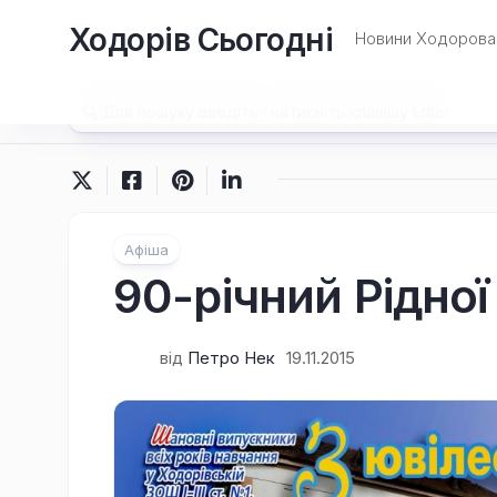
Перейти
Ходорів Сьогодні
до
Новини Ходорова 
вмісту
Афіша
90-річний Рідно
від
Петро Нек
19.11.2015