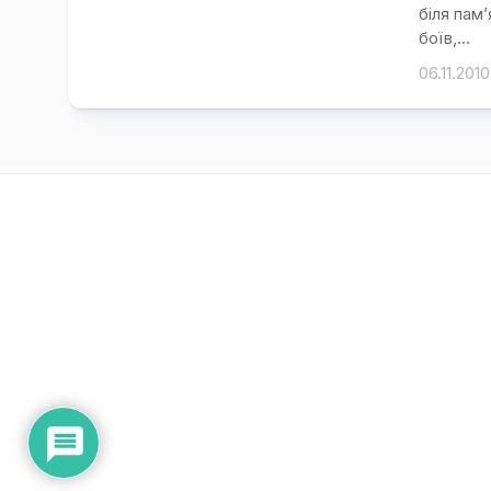
біля пам’
боїв,...
06.11.2010