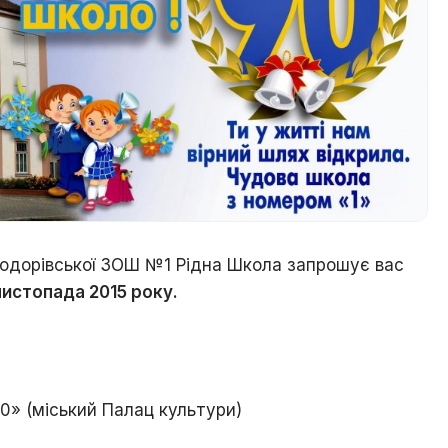
Ходорова
/
Їхня
доля
пов’язана
з
містом
Хто
є
хто
/
Ходорівський
 Ходорівської ЗОШ №1 Рідна Школа запрошує вас
слід
листопада 2015 року.
Доля
заробітчанська
/
Зустрічі
даровані
долею
90» (міський Палац культури)
Люби