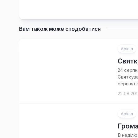
Вам також може сподобатися
Афіша
Святк
24 серпн
Святкува
серпня) о 
22.08.201
Афіша
Грома
В неділю