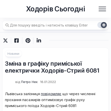
Перейти
Ходорів Сьогодні
до
вмісту
Новини
Зміна в графіку приміської
електрички Ходорів-Стрий 6081
від
Петро Нек
16.01.2022
Львівська залізниця
повідомляє
що через численні
прохання пасажирів оптимізовує графік руху
приміського поїзда Ходорів-Стрий 6081