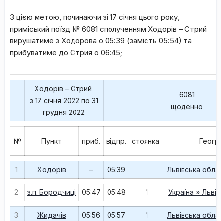
З цією метою, починаючи зі 17 січня цього року,
приміський поїзд № 6081 сполученням Ходорів – Стрий
вирушатиме з Ходорова о 05:39 (замість 05:54) та
прибуватиме до Стрия о 06:45;
Ходорів – Стрий
6081
з 17 січня 2022 по 31
щоденно
грудня 2022
№
Пункт
приб.
відпр.
стоянка
Геогр
1
Ходорів
–
05:39
Львівська обла
2
з.п. Бородчиці
05:47
05:48
1
Україна » Льві
3
Жидачів
05:56
05:57
1
Львівська обла