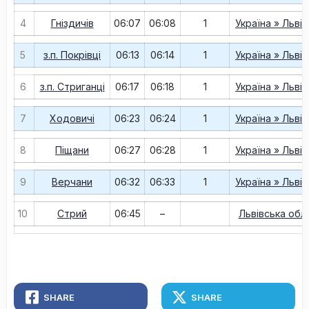
4
Гніздичів
06:07
06:08
1
Україна » Льві
5
з.п. Покрівці
06:13
06:14
1
Україна » Льві
6
з.п. Стриганці
06:17
06:18
1
Україна » Льві
7
Ходовичі
06:23
06:24
1
Україна » Льві
8
Піщани
06:27
06:28
1
Україна » Льві
9
Верчани
06:32
06:33
1
Україна » Льві
10
Стрий
06:45
–
Львівська обл
SHARE
SHARE