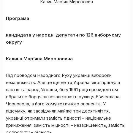
Калин Мар’ян Миронович
Програма
кандидата у народні депутати по 126 виборчому
округу
Калина Мар’яна Мироновича
Під проводом Народного Руху українці вибороли
незалежність. Але це ще не та Україна, якої прагнула
партія та народ України, бо у 1991 році президентом
обрали не борця за незалежність рухівця В’ячеслава
Чорновола, а його комуністичного опонента. У
підсумку, як засвідчили майже три десятиліття,
українці отримали замість гідності – національне
приниження, замість міцності – незахищеність, замість
добробуту – бідність.