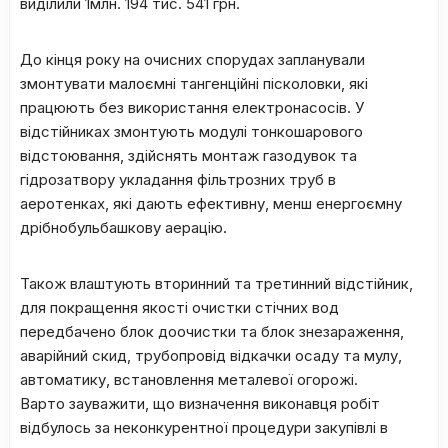
виділили 1млн. 194 тис. 541 грн.
До кінця року на очисних спорудах запланували
змонтувати малоємні тангенційні пісколовки, які
працюють без використання електронасосів. У
відстійниках змонтують модулі тонкошарового
відстоювання, здійснять монтаж газодувок та
гідрозатвору укладання фільтрозних труб в
аеротенках, які дають ефективну, менш енергоємну
дрібнобульбашкову аерацію.
Також влаштують вторинний та третинний відстійник,
для покращення якості очистки стічних вод
передбачено блок доочистки та блок знезараження,
аварійний скид, трубопровід відкачки осаду та мулу,
автоматику, встановлення металевої огорожі.
Варто зауважити, що визначення виконавця робіт
відбулось за неконкурентної процедури закупівлі в