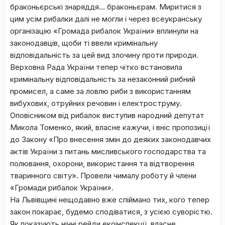
браконьєрські знаряддя… браконьєрам. Миритися з
цим усім рибалки далі не могли і через всеукранську
організацію «Громада рибалок України» вплинули на
законодавців, щоби ті ввели кримінальну
відповідальність за цей вид злочину проти природи.
Верховна Рада України тепер чітко встановила
кримінальну відповідальність за незаконний рибний
промисел, а саме за ловлю риби з використанням
вибухових, отруйних речовин і електроструму.
Оповісником від рибалок виступив народний депутат
Микола Томенко, який, власне кажучи, і вніс пропозиції
до Закону «Про внесення змін до деяких законодавчих
актів України з питань мисливського господарства та
полювання, охорони, використання та відтворення
тваринного світу». Провели чималу роботу й члени
«Громади рибалок України».
На Львівщині нещодавно вже спіймано тих, кого тепер
закон покарає, будемо сподіватися, з усією суворістю.
Як показують нічні рейди екоінспекції,
власне