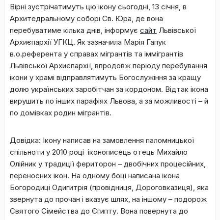
Вірні зустрічатимуть цю ікону сьогодні, 13 січня, в
Архитедральному соборі Св. Юра, де вона
перебуватиме кілька днів, інформує
сайт
Львівської
Архиєпархії УГКЦ. Як зазначила Марія Гапук
в.о.референта у справах мігрантів та іммігрантів
Львівської Архиєпархії, впродовж періоду перебування
ікони у храмі відправлятимуть Богослужіння за кращу
долю українських заробітчан за кордоном. Відтак ікона
вирушить по інших парафіях Львова, а за можливості – й
по домівках родин мігрантів.
Довідка:
Ікону написав на замовлення паломницької
спільноти у 2010 році іконописець отець Михайло
Олійник у традиції фериторон – двобічних процесійних,
переносних ікон. На одному боці написана ікона
Богородиці Одигитрія (провідниця, Дороговказиця), яка
звернута до прочан і вказує шлях, на іншому – подорож
Святого Сімейства до Єгипту. Вона повернута до