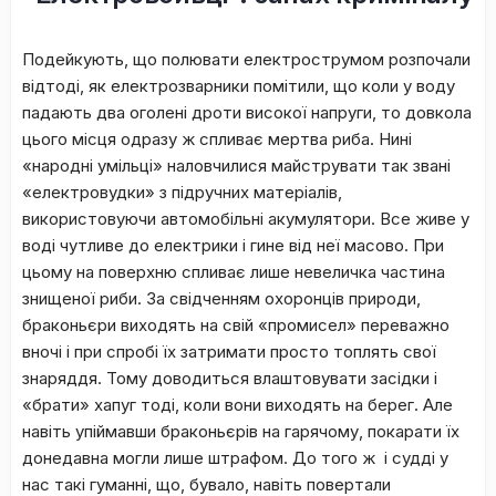
Подейкують, що полювати електрострумом розпочали
відтоді, як електрозварники помітили, що коли у воду
падають два оголені дроти високої напруги, то довкола
цього місця одразу ж спливає мертва риба. Нині
«народні умільці» наловчилися майструвати так звані
«електровудки» з підручних матеріалів,
використовуючи автомобільні акумулятори. Все живе у
воді чутливе до електрики і гине від неї масово. При
цьому на поверхню спливає лише невеличка частина
знищеної риби. За свідченням охоронців природи,
браконьєри виходять на свій «промисел» переважно
вночі і при спробі їх затримати просто топлять свої
знаряддя. Тому доводиться влаштовувати засідки і
«брати» хапуг тоді, коли вони виходять на берег. Але
навіть упіймавши браконьєрів на гарячому, покарати їх
донедавна могли лише штрафом. До того ж і судді у
нас такі гуманні, що, бувало, навіть повертали