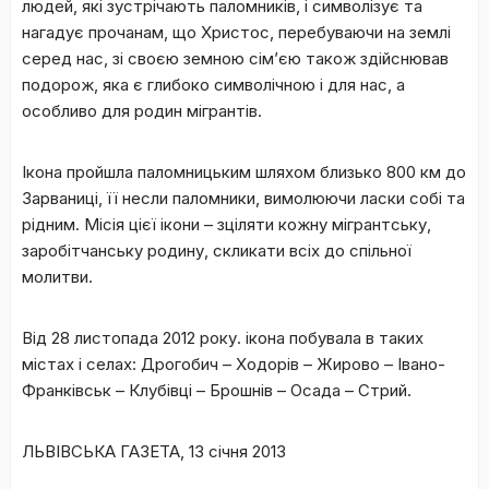
людей, які зустрічають паломників, і символізує та
нагадує прочанам, що Христос, перебуваючи на землі
серед нас, зі своєю земною сім’єю також здійснював
подорож, яка є глибоко символічною і для нас, а
особливо для родин мігрантів.
Ікона пройшла паломницьким шляхом близько 800 км до
Зарваниці, її несли паломники, вимолюючи ласки собі та
рідним. Місія цієї ікони – зціляти кожну мігрантську,
заробітчанську родину, скликати всіх до спільної
молитви.
Від 28 листопада 2012 року. ікона побувала в таких
містах і селах: Дрогобич –
Ходорів – Жирово
– Івано-
Франківськ – Клубівці – Брошнів – Осада – Стрий.
ЛЬВІВСЬКА ГАЗЕТА, 13 січня 2013