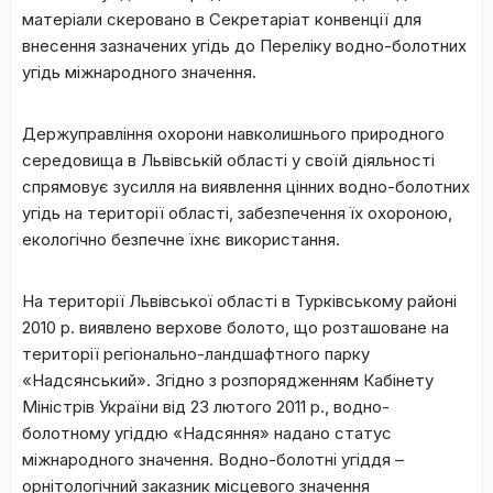
матеріали скеровано в Секретаріат конвенції для
внесення зазначених угідь до Переліку водно-болотних
угідь міжнародного значення.
Держуправління охорони навколишнього природного
середовища в Львівській області у своїй діяльності
спрямовує зусилля на виявлення цінних водно-болотних
угідь на території області, забезпечення їх охороною,
екологічно безпечне їхнє використання.
На території Львівської області в Турківському районі
2010 р. виявлено верхове болото, що розташоване на
території регіонально-ландшафтного парку
«Надсянський». Згідно з розпорядженням Кабінету
Міністрів України від 23 лютого 2011 р., водно-
болотному угіддю «Надсяння» надано статус
міжнародного значення. Водно-болотні угіддя –
орнітологічний заказник місцевого значення