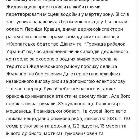
Жидачівщина просто кишить любителями
перетворювати місцеві водойми у мертву зону
. Зі слів
заступника начальника Держекоінспекції у Львівській
області Леоніда Кравця, днями держекоінспектори
разом з екоінспекторами громадських організацій
«Карпатське братство Діани» та “Громада рибалок
України” під час здійснення нічних заходів державного
контролю за охороною водних живих ресурсів
на
території Жидачівського району поблизу селища
Журавно
на березі річки Дністер встановили факт
незаконного вилову риби за допомогою електролову.
Під час операції була й небезпечна погоня, адже
браконьєр намагався втекти на своєму пікапі. Але його
все ж таки затримали. З’ясувалось, що браконьєр –
мешканець Франківської області і в кузові його авто
лежала нещодавно спіймана риба, кількістю 163 шт. (10
сомів різної ваги та довжини, 123 підусти, 16 марен та
іншого дрібного частика), гумовий човен та