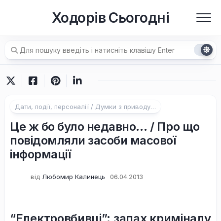
Перейти
Ходорів Сьогодні
до
вмісту
Дати, події, персоналії / Думки з приводу…
Це ж бо було недавно… / Про що
повідомляли засоби масової
інформації
від
Любомир Калинець
06.04.2013
“Електровбивці”: запах криміналу