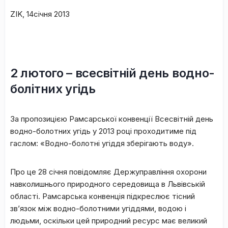
ZIK
, 14січня 2013
2 лютого – всесвітній день водно-
болітних угідь
За пропозицією Рамсарської конвенції Всесвітній день
водно-болотних угідь у 2013 році проходитиме під
гаслом: «Водно-болотні угіддя зберігають воду».
Про це 28 січня повідомляє Держуправління охорони
навколишнього природного середовища в Львівській
області. Рамсарська конвенція підкреслює тісний
зв’язок між водно-болотними угіддями, водою і
людьми, оскільки цей природний ресурс має великий