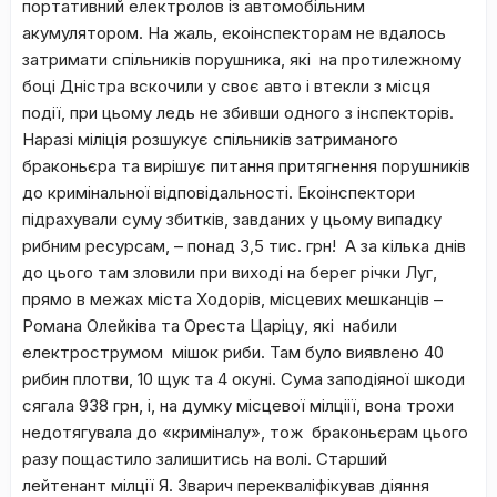
портативний електролов із автомобільним
акумулятором. На жаль, екоінспекторам не вдалось
затримати спільників порушника, які на протилежному
боці Дністра вскочили у своє авто і втекли з місця
події, при цьому ледь не збивши одного з інспекторів.
Наразі міліція розшукує спільників затриманого
браконьєра та вирішує питання притягнення порушників
до кримінальної відповідальності. Екоінспектори
підрахували суму збитків, завданих у цьому випадку
рибним ресурсам, – понад 3,5 тис. грн! А за кілька днів
до цього там
зловили при виході на берег
річки Луг,
прямо в межах міста Ходорів, місцевих мешканців –
Романа Олейківа та Ореста Царіцу
, які набили
електрострумом мішок риби. Там було виявлено 40
рибин плотви, 10 щук та 4 окуні. Сума заподіяної шкоди
сягала 938 грн, і, на думку місцевої мілціії, вона трохи
недотягувала до «криміналу», тож браконьєрам цього
разу пощастило залишитись на волі. Старший
лейтенант мілції Я. Зварич перекваліфікував діяння