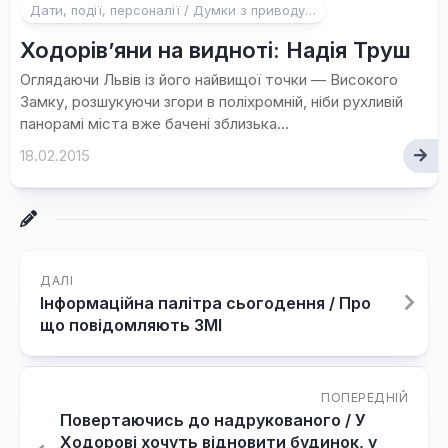
Дати, події, персоналії / Думки з приводу…
Ходорів’яни на видноті: Надія Труш
Оглядаючи Львів із його найвищої точки — Високого
Замку, розшукуючи згори в поліхромній, ніби рухливій
панорамі міста вже бачені зблизька...
18.02.2015
ДАЛІ
Інформаційна палітра сьогодення / Про
що повідомляють ЗМІ
ПОПЕРЕДНІЙ
Повертаючись до надрукованого / У
Ходорові хочуть відновити будинок, у